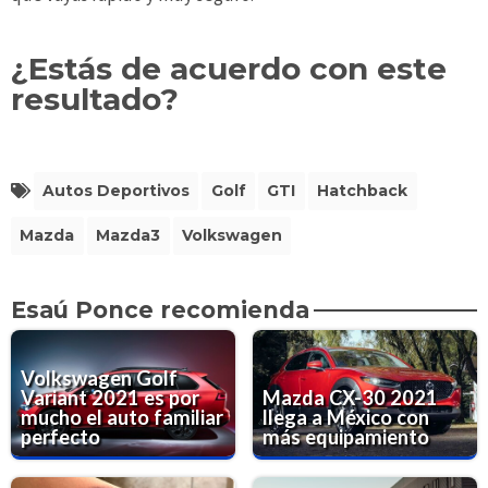
¿Estás de acuerdo con este
resultado?
Autos Deportivos
Golf
GTI
Hatchback
Mazda
Mazda3
Volkswagen
Esaú Ponce recomienda
Volkswagen Golf
Variant 2021 es por
Mazda CX-30 2021
mucho el auto familiar
llega a México con
perfecto
más equipamiento