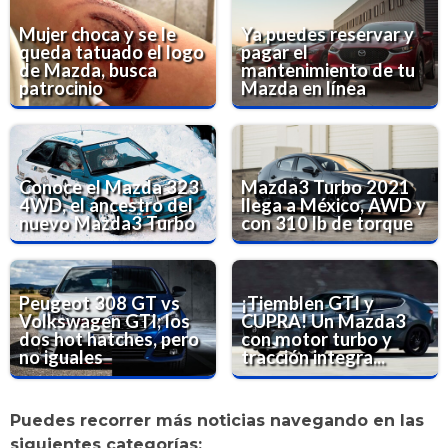
Mujer choca y se le
Ya puedes reservar y
queda tatuado el logo
pagar el
de Mazda, busca
mantenimiento de tu
patrocinio
Mazda en línea
Conoce el Mazda 323
Mazda3 Turbo 2021
4WD, el ancestro del
llega a México, AWD y
nuevo Mazda3 Turbo
con 310 lb de torque
Peugeot 308 GT vs
¡Tiemblen GTI y
Volkswagen GTI; los
CUPRA! Un Mazda3
dos hot hatches, pero
con motor turbo y
no iguales
tracción integra...
Puedes recorrer más noticias navegando en las
siguientes categorías: