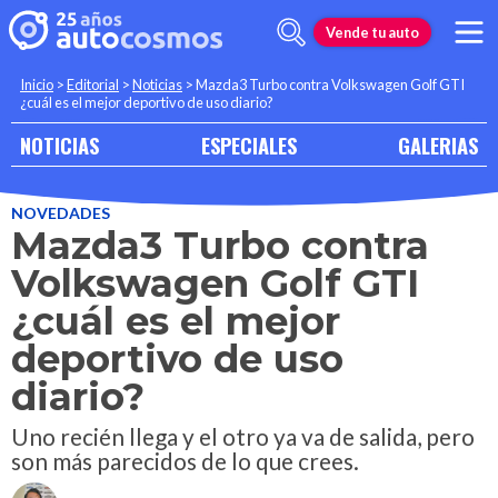
Vende tu auto
Inicio
>
Editorial
>
Noticias
>
Mazda3 Turbo contra Volkswagen Golf GTI
¿cuál es el mejor deportivo de uso diario?
NOTICIAS
ESPECIALES
GALERIAS
NOVEDADES
Mazda3 Turbo contra
Volkswagen Golf GTI
¿cuál es el mejor
deportivo de uso
diario?
Uno recién llega y el otro ya va de salida, pero
son más parecidos de lo que crees.