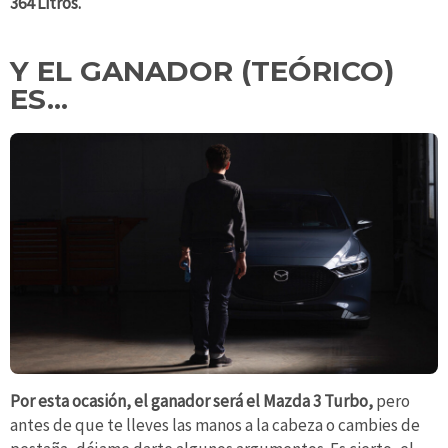
364 Litros.
Y EL GANADOR (TEÓRICO)
ES...
Por esta ocasión, el ganador será el Mazda 3 Turbo,
pero
antes de que te lleves las manos a la cabeza o cambies de