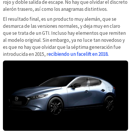
rojo y doble salida de escape. No hay que olvidar el discreto
alerón trasero, así como los anagramas distintivos.
El resultado final, es un producto muy alemán, que se
desmarca de las versiones normales, y deja muy en claro
que se trata de un GTI. Incluso hay elementos que remiten
al modelo original. Sin embargo, ya no luce tan novedoso y
es que no hay que olvidar que la séptima generación fue
introducida en 2015, r
ecibiendo un facelift en 2018.