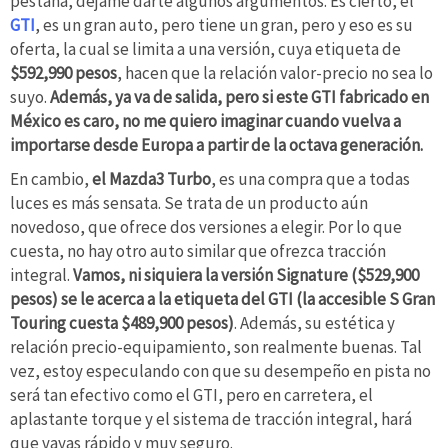
pestaña, déjame darte algunos argumentos. Es cierto, el
GTI
, es un gran auto, pero tiene un gran, pero y eso es su
oferta, la cual se limita a una versión, cuya etiqueta de
$592,990 pesos
, hacen que la relación valor-precio no sea lo
suyo.
Además, ya va de salida, pero si este GTI fabricado en
México es caro, no me quiero imaginar cuando vuelva a
importarse desde Europa a partir de la octava generación.
En cambio,
el Mazda3 Turbo
, es una compra que a todas
luces es más sensata. Se trata de un producto aún
novedoso, que ofrece dos versiones a elegir. Por lo que
cuesta, no hay otro auto similar que ofrezca tracción
integral.
Vamos, ni siquiera la versión Signature ($529,900
pesos) se le acerca a la etiqueta del GTI (la accesible S Gran
Touring cuesta $489,900 pesos)
. Además, su estética y
relación precio-equipamiento, son realmente buenas. Tal
vez, estoy especulando con que su desempeño en pista no
será tan efectivo como el GTI, pero en carretera, el
aplastante torque y el sistema de tracción integral, hará
que vayas rápido y muy seguro.