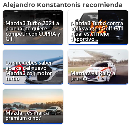
Alejandro Konstantonis recomienda
Mazda3 Turbo 2021 a
Mazda3 Turbo contra
prueba, no quiere
Volkswagen Golf GTI
competir con CUPRA y
¿cuál es el mejor
GTI
deportivo...
Lo que debes saber
acerca del nuevo
Mazda3 con motor
Mazda2 R1 Rally a
turbo
prueba
Mazda, ¿es marca
premium o no?