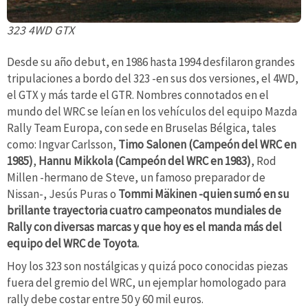
323 4WD GTX
Desde su año debut, en 1986 hasta 1994 desfilaron grandes
tripulaciones a bordo del 323 -en sus dos versiones, el 4WD,
el GTX y más tarde el GTR. Nombres connotados en el
mundo del WRC se leían en los vehículos del equipo Mazda
Rally Team Europa, con sede en Bruselas Bélgica, tales
como: Ingvar Carlsson,
Timo Salonen (Campeón del WRC en
1985)
,
Hannu Mikkola (Campeón del WRC en 1983)
, Rod
Millen -hermano de Steve, un famoso preparador de
Nissan-, Jesús Puras o
Tommi Mäkinen -quien sumó en su
brillante trayectoria cuatro campeonatos mundiales de
Rally con diversas marcas y que hoy es el manda más del
equipo del WRC de Toyota.
Hoy los 323 son nostálgicas y quizá poco conocidas piezas
fuera del gremio del WRC, un ejemplar homologado para
rally debe costar entre 50 y 60 mil euros.