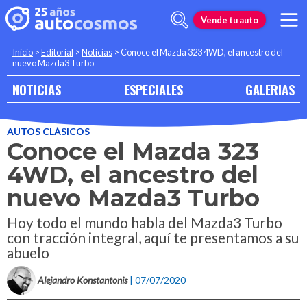
Vende tu auto
Inicio
>
Editorial
>
Noticias
>
Conoce el Mazda 323 4WD, el ancestro del
nuevo Mazda3 Turbo
NOTICIAS
ESPECIALES
GALERIAS
AUTOS CLÁSICOS
Conoce el Mazda 323
4WD, el ancestro del
nuevo Mazda3 Turbo
Hoy todo el mundo habla del Mazda3 Turbo
con tracción integral, aquí te presentamos a su
abuelo
Alejandro Konstantonis
| 07/07/2020