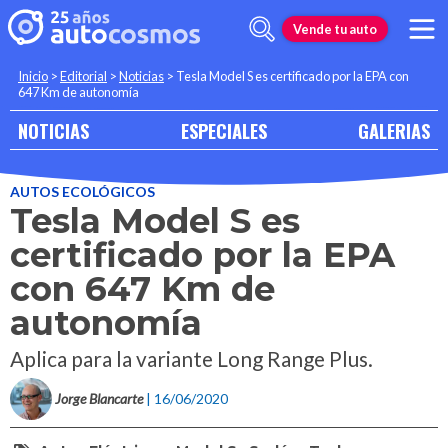
Vende tu auto
Inicio
>
Editorial
>
Noticias
>
Tesla Model S es certificado por la EPA con
647 Km de autonomía
NOTICIAS
ESPECIALES
GALERIAS
AUTOS ECOLÓGICOS
Tesla Model S es
certificado por la EPA
con 647 Km de
autonomía
Aplica para la variante Long Range Plus.
Jorge Blancarte
| 16/06/2020