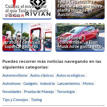
Tesla Cybetruck se
Cuál es el motivo por
fabricará en una nueva
el que Tesla demandó
planta ubicada en
a Rivian
Austin,...
Tesla limitará el uso
Tesla Model 3
gratuito de su red de
¿convertible?, a Elon
supercargadores
Musk no le gusta esto
Puedes recorrer más noticias navegando en las
siguientes categorías:
Automovilismo
Autos clásicos
Autos ecológicos
Autoshows
Gadgets
Industria
Lanzamientos
Motos
Novedades
Prueba de Manejo
Tecnología
Tips y Consejos
Tuning