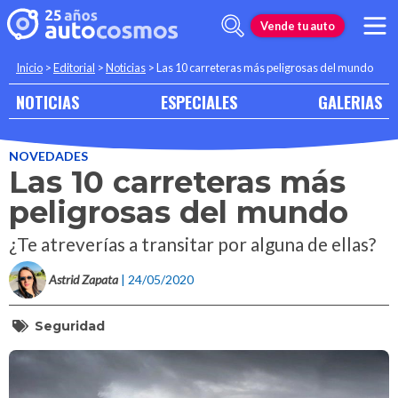
Vende tu auto
Inicio
>
Editorial
>
Noticias
>
Las 10 carreteras más peligrosas del mundo
NOTICIAS
ESPECIALES
GALERIAS
NOVEDADES
Las 10 carreteras más
peligrosas del mundo
¿Te atreverías a transitar por alguna de ellas?
Astrid Zapata
| 24/05/2020
Seguridad