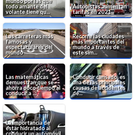
mundo por las que
todo amante del
Autopistas aumentan
volante tiene qu...
tarifas en 2021
Las carreteras más
Recorre las ciudades
famosas y
más importantes del
espectaculares del
mundo a través de
mundo
este sim...
Las matemáticas
Conducir cansado, es
demuestran que se
una de las principales
ahorra poco tiempo al
causas de accidentes
conducir a ...
de...
La importancia de
estar hidratado al
conducir un automóvil