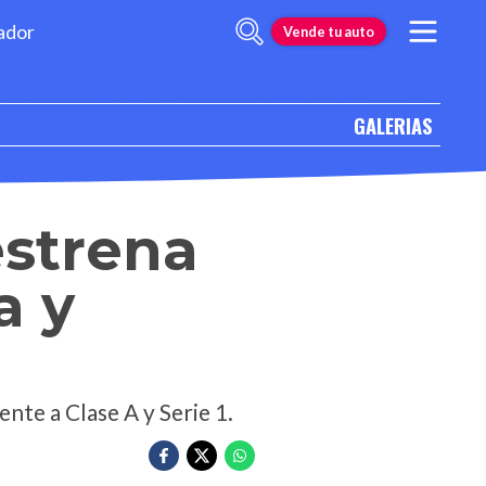
ador
Vende tu auto
GALERIAS
estrena
a y
nte a Clase A y Serie 1.