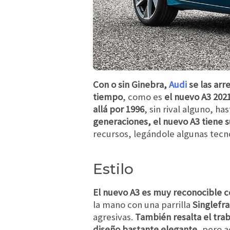
Con o sin Ginebra,
Audi
se las arr
tiempo
, como es
el nuevo A3 202
allá por 1996
, sin rival alguno, 
generaciones, el nuevo A3 tiene su
recursos, legándole algunas tecn
Estilo
El nuevo A3 es muy reconocible c
la mano con una parrilla
Singlef
agresivas.
También resalta el trab
diseño bastante elegante,
pero aq