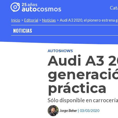
Cat
Inicio
>
Editorial
>
Noticias
>
Audi A3 2020, el pionero estrena g
NOTICIAS
AUTOSHOWS
Audi A3 2
generaci
práctica
Sólo disponible en carrocería
Jorge Beher
| 03/03/2020