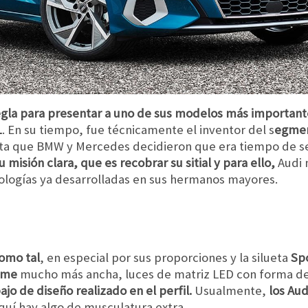
egla para presentar a uno de sus modelos más importan
1
. En su tiempo, fue técnicamente el inventor del s
egmen
hasta que BMW y Mercedes decidieron que era tiempo de se
 misión clara, que es recobrar su sitial y para ello,
Audi 
ologías ya desarrolladas en sus hermanos mayores.
omo tal
, en especial por sus proporciones y la silueta
Sp
rame
mucho más ancha, luces de matriz LED con forma de
ajo de diseño realizado en el perfil.
Usualmente,
los Aud
uí hay algo de musculatura extra.