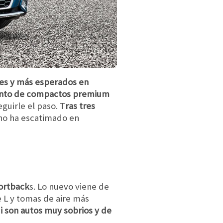
tes y más esperados en
to de compactos premium
guirle el paso. T
ras tres
no ha escatimado en
ortback
s. Lo nuevo viene de
 L y tomas de aire más
i son autos muy sobrios y de