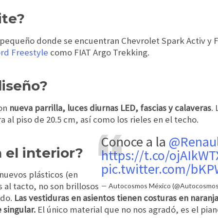
ite?
pequeño donde se encuentran Chevrolet Spark Activ y F
rd Freestyle
como FIAT Argo Trekking.
diseño?
on
nueva parrilla, luces diurnas LED, fascias y calaveras
.
a al piso de 20.5 cm, así como los rieles en el techo.
Conoce a la
@Renau
el interior?
https://t.co/ojAIkWT
pic.twitter.com/bK
nuevos plásticos (en
al tacto, no son brillosos
— Autocosmos México (@Autocosmo
ado.
Las vestiduras en asientos tienen costuras en naranja
 singular.
El único material que no nos agradó, es el pia