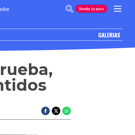
ador
Vende tu auto
GALERIAS
rueba,
ntidos