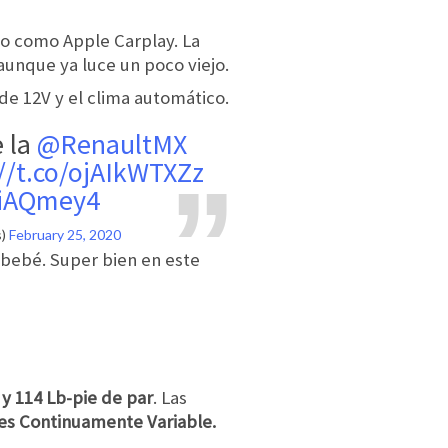
o como Apple Carplay. La
 aunque ya luce un poco viejo.
de 12V y el clima automático.
e la
@RenaultMX
//t.co/ojAIkWTXZz
QiAQmey4
s)
February 25, 2020
 bebé. Super bien en este
 y 114 Lb-pie de par
. Las
 es Continuamente Variable.