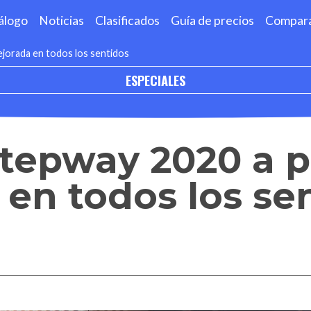
álogo
Noticias
Clasificados
Guía de precios
Compar
jorada en todos los sentidos
ESPECIALES
tepway 2020 a p
en todos los se