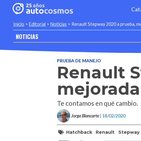
Cat
Inicio
>
Editorial
>
Noticias
>
Renault Stepway 2020 a prueba, me
NOTICIAS
PRUEBA DE MANEJO
Renault S
mejorada 
Te contamos en qué cambio.
Jorge Blancarte
| 18/02/2020
Hatchback
Renault
Stepway