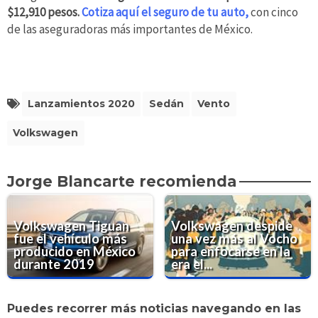
$12,910 pesos.
Cotiza aquí el seguro de tu auto,
con cinco
de las aseguradoras más importantes de México.
Lanzamientos 2020
Sedán
Vento
Volkswagen
Jorge Blancarte recomienda
Volkswagen Tiguan
Volkswagen despide
fue el vehículo más
una vez más al Vocho
producido en México
para enfocarse en la
durante 2019
era el...
Puedes recorrer más noticias navegando en las