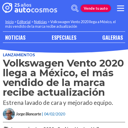
Vende tu auto
Inicio
>
Editorial
>
Noticias
>
Volkswagen Vento 2020 llega a México, el
más vendido de la marca recibe actualización
NOTICIAS
ESPECIALES
GALERIAS
LANZAMIENTOS
Volkswagen Vento 2020
llega a México, el más
vendido de la marca
recibe actualización
Estrena lavado de cara y mejorado equipo.
Jorge Blancarte
| 04/02/2020