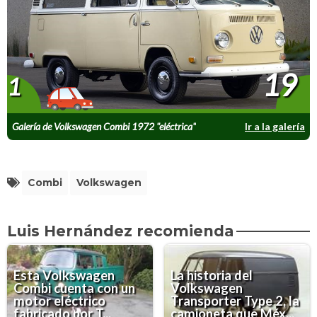
19
1
Galería de Volkswagen Combi 1972 "eléctrica"
Ir a la galería
Combi
Volkswagen
Luis Hernández recomienda
Esta Volkswagen
La historia del
Combi cuenta con un
Volkswagen
motor eléctrico
Transporter Type 2, la
fabricado por T...
camioneta que Méx...