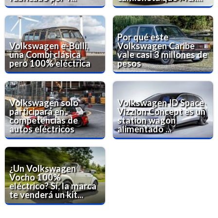
Por qué este
Volkswagen e-Bulli,
Volkswagen Caribe
una Combi clásica
vale casi 3 millones de
pero 100% eléctrica
pesos
Volkswagen solo
Volkswagen ID Space
participará en
Vizzion Concept es un
competencias de
station wagon
autos eléctricos
alimentado ...
¿Un Volkswagen
Vocho 100%
eléctrico? Sí, la marca
te venderá un kit...