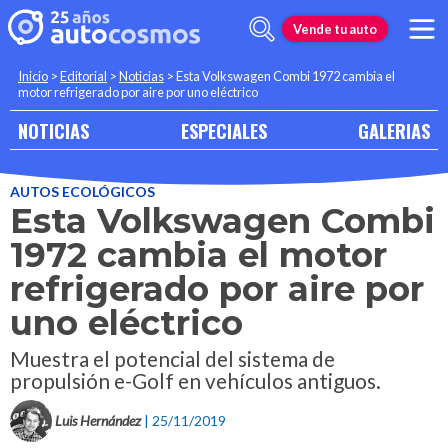
Vende tu auto
Inicio
>
Editorial
>
Noticias
>
Esta Volkswagen Combi 1972 cambia el
motor refrigerado por aire por uno eléctrico
NOTICIAS
ESPECIALES
GALERIAS
AUTOS ECOLÓGICOS
Esta Volkswagen Combi
1972 cambia el motor
refrigerado por aire por
uno eléctrico
Muestra el potencial del sistema de
propulsión e-Golf en vehículos antiguos.
Luis Hernández
| 25/11/2019