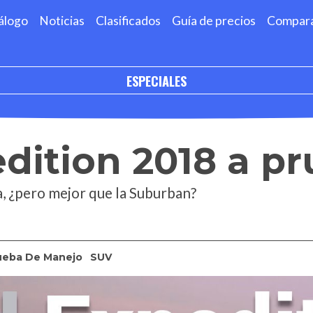
álogo
Noticias
Clasificados
Guía de precios
Compar
ESPECIALES
dition 2018 a p
, ¿pero mejor que la Suburban?
ueba De Manejo
SUV