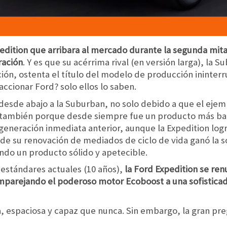
xpedition que arribara al mercado durante la segunda mit
ración
. Y es que su acérrima rival (en versión larga), la
ción, ostenta el título del modelo de producción ininte
accionar Ford? solo ellos lo saben.
desde abajo a la Suburban, no solo debido a que el ejem
o también porque desde siempre fue un producto más bal
generación inmediata anterior, aunque la Expedition log
go de su renovación de mediados de ciclo de vida ganó la 
ndo un producto sólido y apetecible.
 estándares actuales (10 años),
la Ford Expedition se re
mparejando el poderoso motor Ecoboost a una sofistica
a, espaciosa y capaz que nunca. Sin embargo, la gran preg