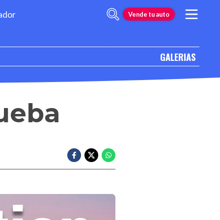
ador
Vende tu auto
GALERIAS
rueba