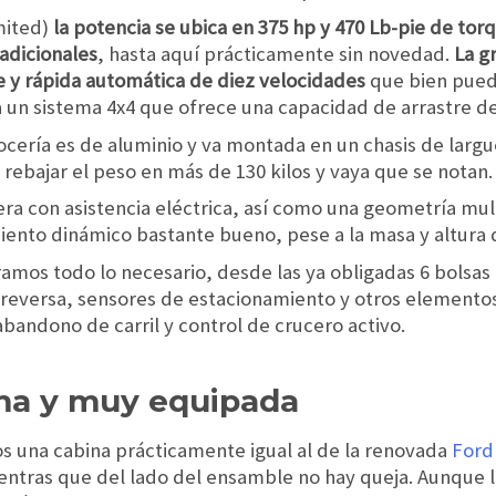
mited)
la potencia se ubica en 375 hp y 470 Lb-pie de tor
 adicionales
, hasta aquí prácticamente sin novedad.
La g
e y rápida automática de diez velocidades
que bien puede
ía un sistema 4x4 que ofrece una capacidad de arrastre 
rrocería es de aluminio y va montada en un chasis de larg
 rebajar el peso en más de 130 kilos y vaya que se notan.
ra con asistencia eléctrica, así como una geometría mul
ento dinámico bastante bueno, pese a la masa y altura 
amos todo lo necesario, desde las ya obligadas 6 bolsas
reversa, sensores de estacionamiento y otros elementos
abandono de carril y control de crucero activo.
ma y muy equipada
 una cabina prácticamente igual al de la renovada
Ford
entras que del lado del ensamble no hay queja. Aunque la