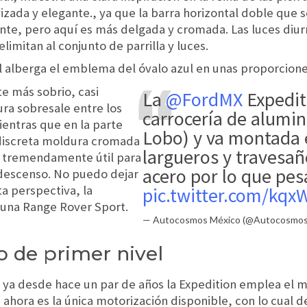
ada y elegante., ya que la barra horizontal doble que s
nte, pero aquí es más delgada y cromada. Las luces diur
imitan al conjunto de parrilla y luces.
al alberga el emblema del óvalo azul en unas proporciones
e más sobrio, casi
La
@FordMX
Expedit
ura sobresale entre los
carrocería de alumini
entras que en la parte
Lobo) y va montada 
a discreta moldura cromada
largueros y travesañ
il tremendamente útil para
acero por lo que pe
y descenso. No puedo dejar
a perspectiva, la
pic.twitter.com/kqx
una Range Rover Sport.
— Autocosmos México (@Autocosmo
 de primer nivel
ya desde hace un par de años la Expedition emplea el mot
ahora es la única motorización disponible, con lo cual de