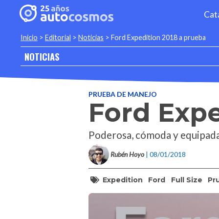
Cat
Inicio
>
Editorial
>
Noticias
>
Ford Expedition 2018 a prueba
NOTICIAS
PRUEBA DE MANEJO
Ford Expe
Poderosa, cómoda y equipada
Rubén Hoyo
| 08/01/2018
Expedition
Ford
Full Size
Pr