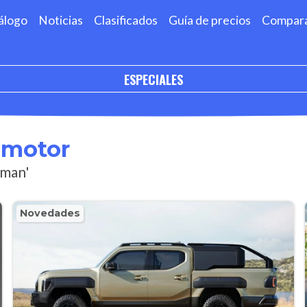
álogo
Noticias
Clasificados
Guía de precios
Compar
ESPECIALES
omotor
sman'
Novedades