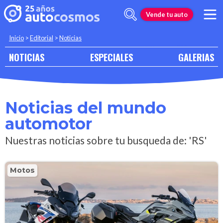
Vende tu auto
Inicio
>
Editorial
>
Noticias
NOTICIAS
ESPECIALES
GALERIAS
Noticias del mundo
automotor
Nuestras noticias sobre tu busqueda de: 'RS'
Motos