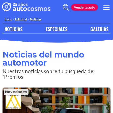
Vende tu auto
Inicio
>
Editorial
>
Noticias
NOTICIAS
ESPECIALES
GALERIAS
Noticias del mundo
automotor
Nuestras noticias sobre tu busqueda de:
'Premios'
Novedades