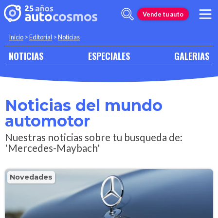
Vende tu auto
Inicio
>
Editorial
>
Noticias
NOTICIAS
ESPECIALES
GALERIAS
Noticias del mundo
automotor
Nuestras noticias sobre tu busqueda de:
'Mercedes-Maybach'
Novedades