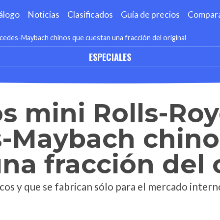
álogo
Noticias
Clasificados
Guía de precios
Compar
cedes-Maybach chinos que cuestan una fracción del original
ESPECIALES
s mini Rolls-Roy
-Maybach chino
na fracción del 
s y que se fabrican sólo para el mercado interno 