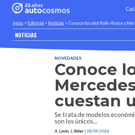
Cat
Inicio
>
Editorial
>
Noticias
>
Conoce los mini Rolls-Royce y Mer
NOTICIAS
NOVEDADES
Conoce lo
Mercedes
cuestan u
Se trata de modelos económico
son los únicos...
A. Lavin, J. Beher
| 08/09/2024