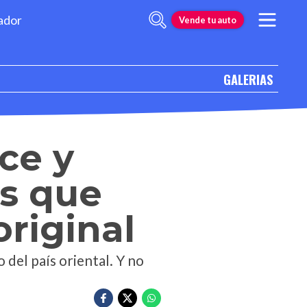
ador
Vende tu auto
GALERIAS
ce y
s que
original
del país oriental. Y no