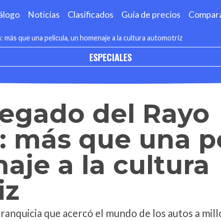
álogo
Noticias
Clasificados
Guía de precios
Compar
 más que una película, un homenaje a la cultura automotriz
ESPECIALES
 legado del Rayo
 más que una pe
je a la cultura
iz
a franquicia que acercó el mundo de los autos a mil