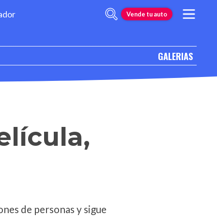
ador
Vende tu auto
GALERIAS
lícula,
lones de personas y sigue