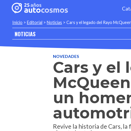
Cat
Inicio
>
Editorial
>
Noticias
>
Cars y el legado del Rayo McQueen:
NOTICIAS
NOVEDADES
Cars y el
McQueen:
un homena
automotr
Revive la historia de Cars, l