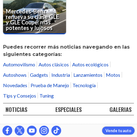
Mercedes-Benz
renueva su clase GLE
y GLE Coupé: más
potentes y lujosos
Puedes recorrer más noticias navegando en las
siguientes categorías:
Automovilismo
Autos clásicos
Autos ecológicos
Autoshows
Gadgets
Industria
Lanzamientos
Motos
Novedades
Prueba de Manejo
Tecnología
Tips y Consejos
Tuning
NOTICIAS
ESPECIALES
GALERIAS
Vende tu auto