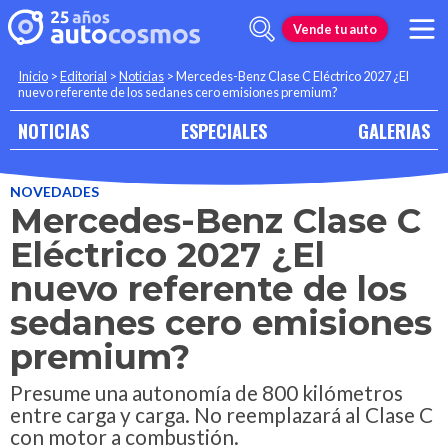
Vende tu auto
Inicio
>
Editorial
>
Noticias
>
Mercedes-Benz Clase C Eléctrico 2027 ¿El
nuevo referente de los sedanes cero emisiones premium?
NOTICIAS
ESPECIALES
GALERIAS
NOVEDADES
Mercedes-Benz Clase C
Eléctrico 2027 ¿El
nuevo referente de los
sedanes cero emisiones
premium?
Presume una autonomía de 800 kilómetros
entre carga y carga. No reemplazará al Clase C
con motor a combustión.