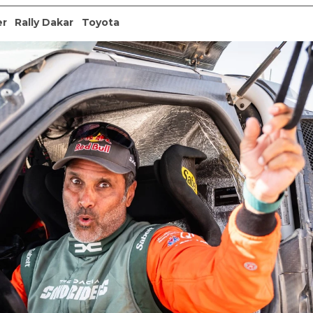
er
Rally Dakar
Toyota