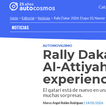
Cat
Inicio
>
Editorial
>
Noticias
>
Rally Dakar 2026: Etapa 10, Nasser 
NOTICIAS
AUTOMOVILISMO
Rally Dak
Al-Attiya
experienc
El qatarí está de nuevo en un
muchas sorpresas.
Marco Angel Robles Rodriguez
| 14/01/2026