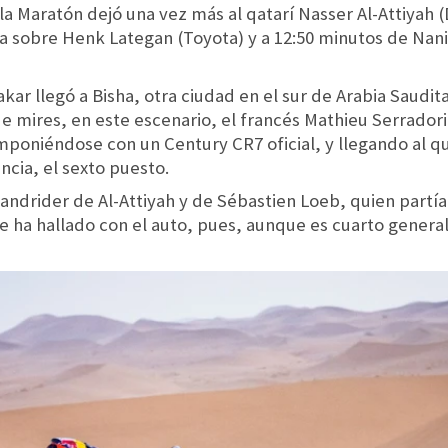
 la Maratón dejó una vez más al qatarí Nasser Al-Attiyah 
ja sobre Henk Lategan (Toyota) y a 12:50 minutos de Nani
kar llegó a Bisha, otra ciudad en el sur de Arabia Saudit
 mires, en este escenario, el francés Mathieu Serradori
imponiéndose con un Century CR7 oficial, y llegando al q
ncia, el sexto puesto.
Sandrider de Al-Attiyah y de Sébastien Loeb, quien part
 ha hallado con el auto, pues, aunque es cuarto general