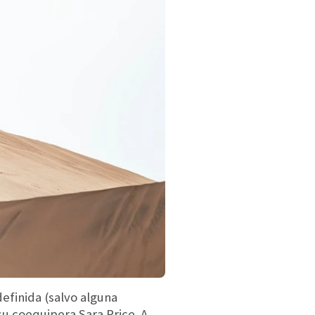
efinida (salvo alguna
u coequipera Sara Price. A