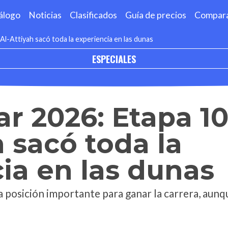
álogo
Noticias
Clasificados
Guía de precios
Compar
Al-Attiyah sacó toda la experiencia en las dunas
ESPECIALES
ar 2026: Etapa 10
h sacó toda la
ia en las dunas
a posición importante para ganar la carrera, aunq