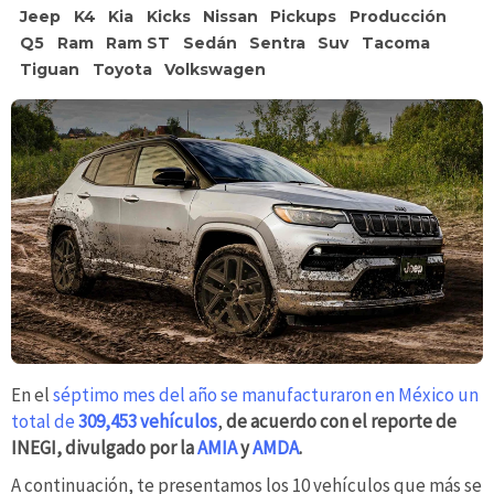
Jeep
K4
Kia
Kicks
Nissan
Pickups
Producción
Q5
Ram
Ram ST
Sedán
Sentra
Suv
Tacoma
Tiguan
Toyota
Volkswagen
En el
séptimo mes del año se manufacturaron en México un
total de
309,453 vehículos
,
de acuerdo con el reporte de
INEGI, divulgado por la
AMIA
y
AMDA
.
A continuación, te presentamos los 10 vehículos que más se