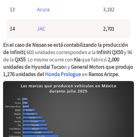
13
Acura
3,182
14
JAC
2,701
En el caso de Nissan se está contabilizando la producción
de Infiniti;
603 unidades corresponden a la
Infiniti QX50
y 96
de la
QX55
. Lo mismo ocurre con
Kia
que fabricó
2,000
unidades de Hyundai Tucso
n y
General Motors que produjo
1,276 unidades del
Honda Prologue
en
Ramos Arizpe.