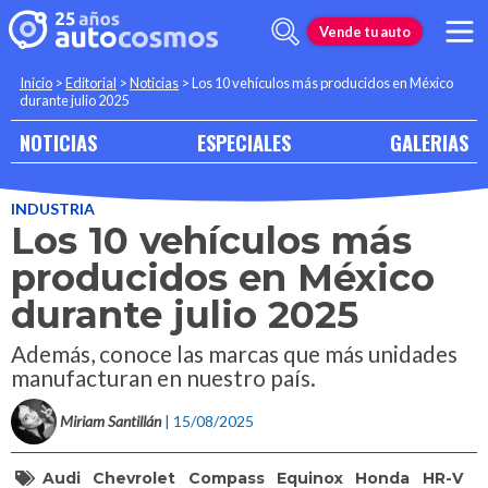
Vende tu auto
Inicio
>
Editorial
>
Noticias
>
Los 10 vehículos más producidos en México
durante julio 2025
NOTICIAS
ESPECIALES
GALERIAS
INDUSTRIA
Los 10 vehículos más
producidos en México
durante julio 2025
Además, conoce las marcas que más unidades
manufacturan en nuestro país.
Miriam Santillán
| 15/08/2025
Audi
Chevrolet
Compass
Equinox
Honda
HR-V