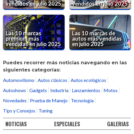
vendidos en julio 2025
vendidos en julio 2025
Las 10 marcas
Las 10 marcas de
premium más
autos más vendidas
vendidas en julio 2025
en julio 2025
Puedes recorrer más noticias navegando en las
siguientes categorías:
Automovilismo
Autos clásicos
Autos ecológicos
Autoshows
Gadgets
Industria
Lanzamientos
Motos
Novedades
Prueba de Manejo
Tecnología
Tips y Consejos
Tuning
NOTICIAS
ESPECIALES
GALERIAS