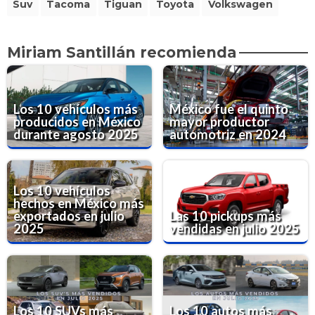
Suv
Tacoma
Tiguan
Toyota
Volkswagen
Miriam Santillán recomienda
Los 10 vehículos más
México fue el quinto
producidos en México
mayor productor
durante agosto 2025
automotriz en 2024
Los 10 vehículos
hechos en México más
exportados en julio
Las 10 pickups más
2025
vendidas en julio 2025
Los 10 SUVs más
Los 10 autos más