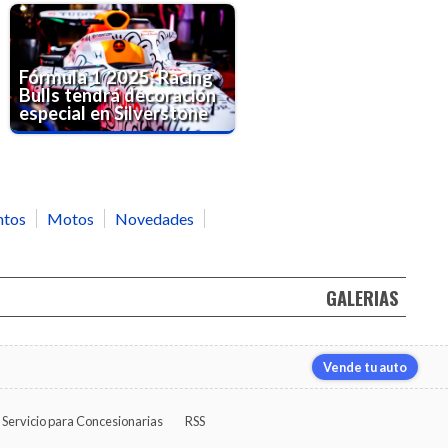
Fórmula 1 2025: Racing
Bulls tendrá decoración
especial en Silverstone
ntos
Motos
Novedades
GALERIAS
Vende tu auto
Servicio para Concesionarias
RSS