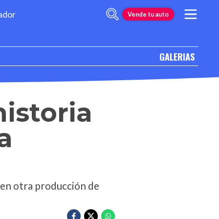
ador
Vende tu auto
GALERIAS
istoria
a
ó en otra producción de