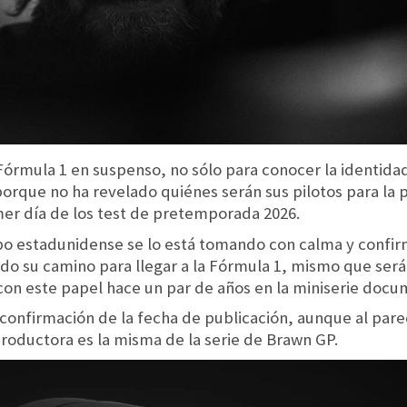
Fórmula 1 en suspenso, no sólo para conocer la identidad
orque no ha revelado quiénes serán sus pilotos para l
er día de los test de pretemporada 2026.
po estadunidense se lo está tomando con calma y confir
do su camino para llegar a la Fórmula 1, mismo que será
on este papel hace un par de años en la miniserie docu
onfirmación de la fecha de publicación, aunque al pare
roductora es la misma de la serie de Brawn GP.