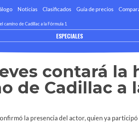
álogo
Noticias
Clasificados
Guía de precios
Compar
l camino de Cadillac a la Fórmula 1
ESPECIALES
ves contará la h
o de Cadillac a l
nfirmó la presencia del actor, quien ya particip