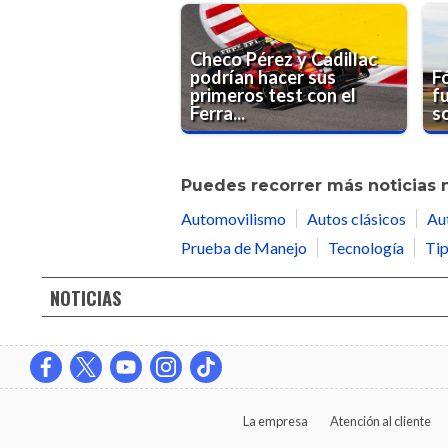
Checo Pérez y Cadillac
podrían hacer sus
F
primeros test con el
fu
Ferra...
so
Puedes recorrer más noticias 
Automovilismo
Autos clásicos
Au
Prueba de Manejo
Tecnología
Tip
NOTICIAS
La empresa
Atención al cliente