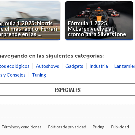
órmula 1 2025: Norris
Fórmula 1 2025:
e el más rápido, Ferrari
McLaren vuelve al
rprende en las ...
cromo para Silverstone
navegando en las siguientes categorías:
tos ecológicos
Autoshows
Gadgets
Industria
Lanzamie
s y Consejos
Tuning
ESPECIALES
Términos y condiciones
Políticas de privacidad
Pricing
Publicidad