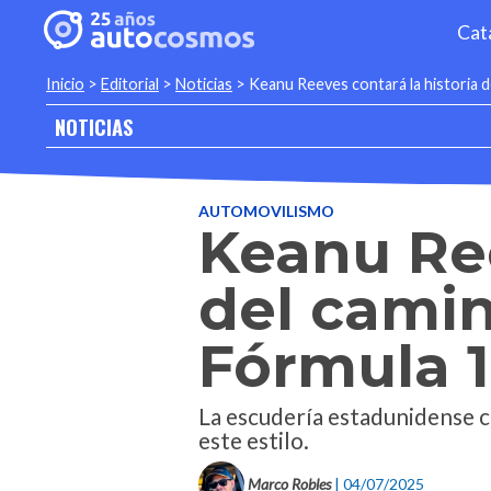
Cat
Inicio
>
Editorial
>
Noticias
>
Keanu Reeves contará la historia de
NOTICIAS
AUTOMOVILISMO
Keanu Ree
del camin
Fórmula 1
La escudería estadunidense co
este estilo.
Marco Robles
| 04/07/2025