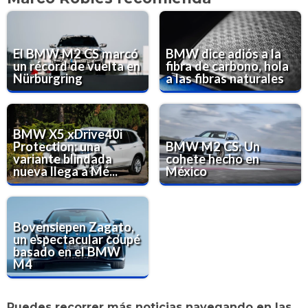
El BMW M2 CS marcó
BMW dice adiós a la
un récord de vuelta en
fibra de carbono, hola
Nürburgring
a las fibras naturales
BMW X5 xDrive40i
Protection: una
BMW M2 CS: Un
variante blindada
cohete hecho en
nueva llega a Mé...
México
Bovensiepen Zagato,
un espectacular coupé
basado en el BMW
M4
Puedes recorrer más noticias navegando en las