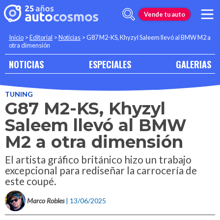
Vende tu auto
Inicio
>
Editorial
>
Noticias
>
G87 M2-KS, Khyzyl Saleem llevó al BMW M2 a
otra dimensión
NOTICIAS
ESPECIALES
GALERIAS
TUNING
G87 M2-KS, Khyzyl
Saleem llevó al BMW
M2 a otra dimensión
El artista gráfico británico hizo un trabajo
excepcional para rediseñar la carrocería de
este coupé.
Marco Robles
| 13/06/2025