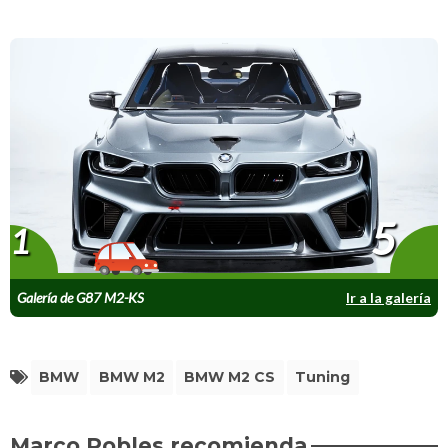
5
1
Galería de G87 M2-KS
Ir a la galería
BMW
BMW M2
BMW M2 CS
Tuning
Marco Robles recomienda