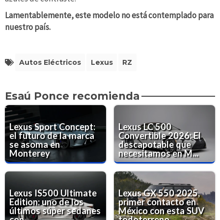
Lamentablemente, este modelo no está contemplado para
nuestro país.
Autos Eléctricos
Lexus
RZ
Esaú Ponce recomienda
Lexus Sport Concept:
Lexus LC 500
el futuro de la marca
Convertible 2026: El
se asoma en
descapotable que
Monterey
necesitamos en M...
Lexus IS500 Ultimate
Lexus GX 550 2025,
Edition: uno de los
primer contacto en
últimos súper sedanes
México con esta SUV
con ...
todoterreno