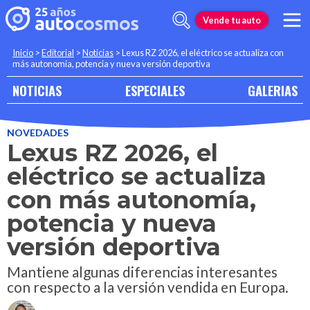
Vende tu auto
Inicio
>
Editorial
>
Noticias
>
Lexus RZ 2026, el eléctrico se actualiza con
más autonomía, potencia y nueva versión deportiva
NOTICIAS
ESPECIALES
GALERIAS
NOVEDADES
Lexus RZ 2026, el
eléctrico se actualiza
con más autonomía,
potencia y nueva
versión deportiva
Mantiene algunas diferencias interesantes
con respecto a la versión vendida en Europa.