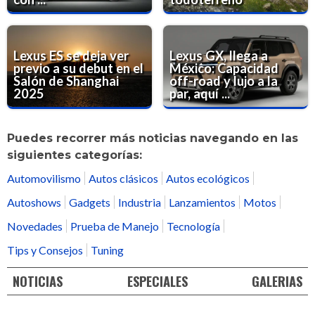
Lexus ES se deja ver
Lexus GX, llega a
previo a su debut en el
México: Capacidad
Salón de Shanghai
off-road y lujo a la
2025
par, aquí ...
Puedes recorrer más noticias navegando en las
siguientes categorías:
Automovilismo
Autos clásicos
Autos ecológicos
Autoshows
Gadgets
Industria
Lanzamientos
Motos
Novedades
Prueba de Manejo
Tecnología
Tips y Consejos
Tuning
NOTICIAS
ESPECIALES
GALERIAS