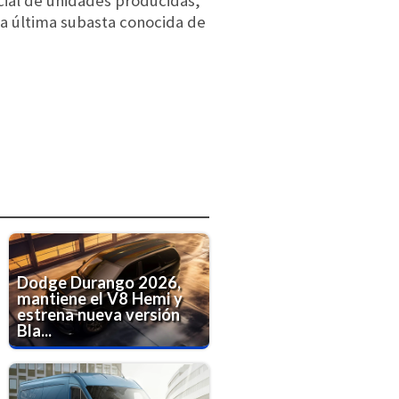
cial de unidades producidas,
la última subasta conocida de
Dodge Durango 2026,
mantiene el V8 Hemi y
estrena nueva versión
Bla...