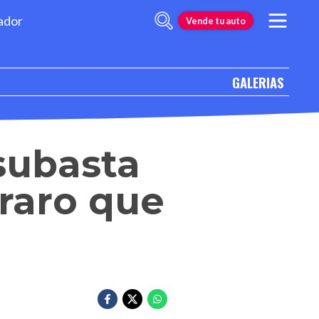
ador
Vende tu auto
GALERIAS
subasta
raro que