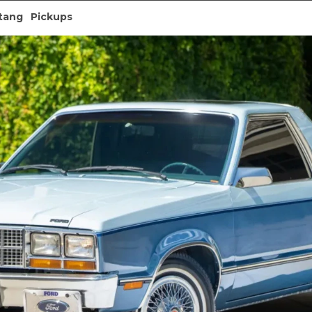
tang
Pickups