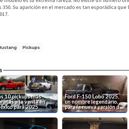
te modelo es su extrema rareza. No existe un número ofi
 350. Su aparición en el mercado es tan esporádica que 
017.
Mustang
Pickups
a
as 10 pickups más
Ford F-150 Lobo 2025,
aratas a la venta en
un nombre legendario,
éxico para 2025
para la nueva versión d...