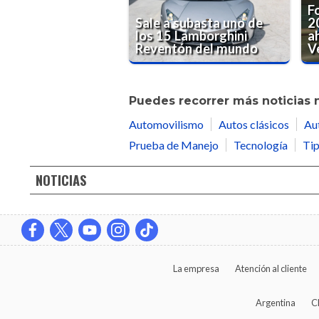
F
Sale a subasta uno de
2
los 15 Lamborghini
a
Reventón del mundo
Ve
Puedes recorrer más noticias 
Automovilismo
Autos clásicos
Au
Prueba de Manejo
Tecnología
Tip
NOTICIAS
La empresa
Atención al cliente
Argentina
C