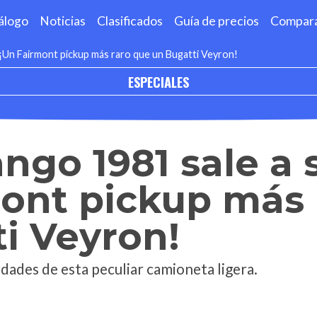
álogo
Noticias
Clasificados
Guía de precios
Compar
¡Un Fairmont pickup más raro que un Bugatti Veyron!
ESPECIALES
ngo 1981 sale a 
ont pickup más 
i Veyron!
dades de esta peculiar camioneta ligera.