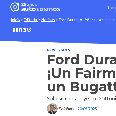
Cat
Inicio
>
Editorial
>
Noticias
>
Ford Durango 1981 sale a subasta 
NOTICIAS
NOVEDADES
Ford Dura
¡Un Fairm
un Bugatt
Solo se construyeron 350 uni
Esaú Ponce
| 20/05/2025