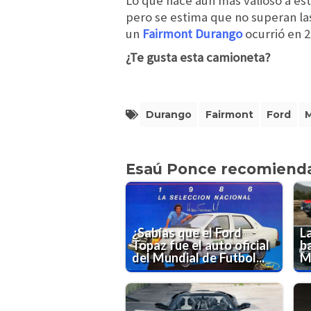
Lo que hace aún más valioso a es
pero se estima que no superan las
un
Fairmont Durango
ocurrió en 2
¿Te gusta esta camioneta?
Durango
Fairmont
Ford
Esaú Ponce recomiend
¿Sabías que el Ford
L
Topaz fue el auto oficial
b
del Mundial de Futbol...
M