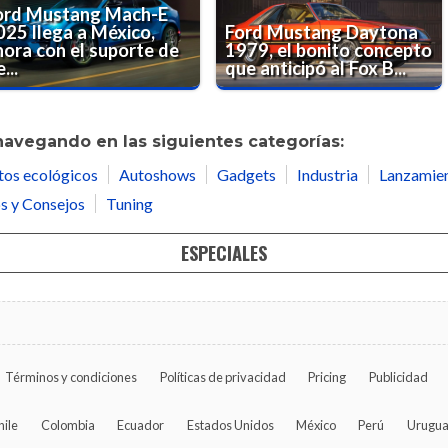
ord Mustang Mach-E
025 llega a México,
Ford Mustang Daytona
hora con el suporte de
1979, el bonito concepto
...
que anticipó al Fox B...
navegando en las siguientes categorías:
tos ecológicos
Autoshows
Gadgets
Industria
Lanzamie
s y Consejos
Tuning
ESPECIALES
Términos y condiciones
Políticas de privacidad
Pricing
Publicidad
hile
Colombia
Ecuador
Estados Unidos
México
Perú
Urugu