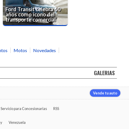
Ford Transit celebra 60
años como ícono del
transporte comercial
ntos
Motos
Novedades
GALERIAS
Vende tu auto
Servicio para Concesionarias
RSS
ay
Venezuela