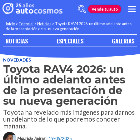
Vende tu auto
Inicio
>
Editorial
>
Noticias
>
Toyota RAV4 2026: un último adelanto antes
de la presentación de su nueva generación
NOTICIAS
ESPECIALES
GALERIAS
NOVEDADES
Toyota RAV4 2026: un
último adelanto antes
de la presentación de
su nueva generación
Toyota ha revelado más imágenes para darnos
un adelanto de lo que podremos conocer
mañana.
Mauricio Juárez
| 19/05/2025