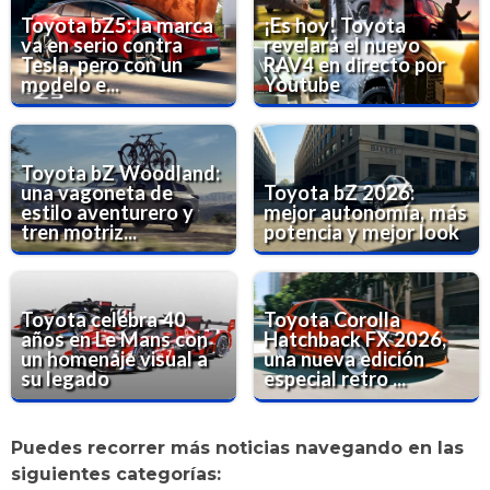
Toyota bZ5: la marca
¡Es hoy! Toyota
va en serio contra
revelará el nuevo
Tesla, pero con un
RAV4 en directo por
modelo e...
Youtube
Toyota bZ Woodland:
una vagoneta de
Toyota bZ 2026:
estilo aventurero y
mejor autonomía, más
tren motriz...
potencia y mejor look
Toyota celebra 40
Toyota Corolla
años en Le Mans con
Hatchback FX 2026,
un homenaje visual a
una nueva edición
su legado
especial retro ...
Puedes recorrer más noticias navegando en las
siguientes categorías: