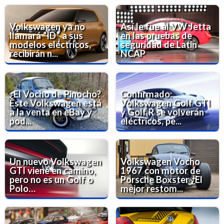
Volkswagen ya no
Así le fue al VW Jetta
llamará “ID” a sus
en las pruebas de
modelos eléctricos,
seguridad de Latin
recibirán n...
NCAP
¿El Vocho de Pinocho?
Confirmado:
Este Volkswagen está
Volkswagen Golf GTI
a la venta en eBay y
y Golf R se volverán
pod...
eléctricos, pe...
Un nuevo Volkswagen
Volkswagen Vocho
GTI viene en camino,
1967 con motor de
pero no es un Golf o
Porsche Boxster ¿El
Polo…
mejor restom...