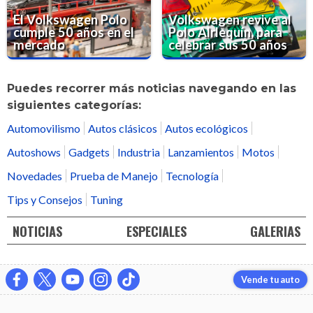
El Volkswagen Polo
Volkswagen revive al
cumple 50 años en el
Polo Alrlequín, para
mercado
celebrar sus 50 años
Puedes recorrer más noticias navegando en las
siguientes categorías:
Automovilismo
Autos clásicos
Autos ecológicos
Autoshows
Gadgets
Industria
Lanzamientos
Motos
Novedades
Prueba de Manejo
Tecnología
Tips y Consejos
Tuning
NOTICIAS
ESPECIALES
GALERIAS
Vende tu auto