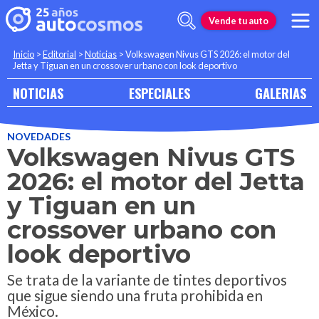
Vende tu auto
Inicio
>
Editorial
>
Noticias
>
Volkswagen Nivus GTS 2026: el motor del
Jetta y Tiguan en un crossover urbano con look deportivo
NOTICIAS
ESPECIALES
GALERIAS
NOVEDADES
Volkswagen Nivus GTS
2026: el motor del Jetta
y Tiguan en un
crossover urbano con
look deportivo
Se trata de la variante de tintes deportivos
que sigue siendo una fruta prohibida en
México.