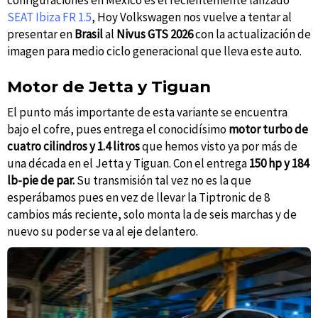
configuraciones en México es el recientemente lanzado
SEAT Ibiza FR 1.5
, Hoy Volkswagen nos vuelve a tentar al
presentar en
Brasil
al
Nivus GTS 2026
con la actualización de
imagen para medio ciclo generacional que lleva este auto.
Motor de Jetta y Tiguan
El punto más importante de esta variante se encuentra
bajo el cofre, pues entrega el conocidísimo
motor turbo de
cuatro cilindros y 1.4 litros
que hemos visto ya por más de
una década en el Jetta y Tiguan. Con el entrega
150 hp y 184
lb-pie de par.
Su transmisión tal vez no es la que
esperábamos pues en vez de llevar la Tiptronic de 8
cambios más reciente, solo monta la de seis marchas y de
nuevo su poder se va al eje delantero.