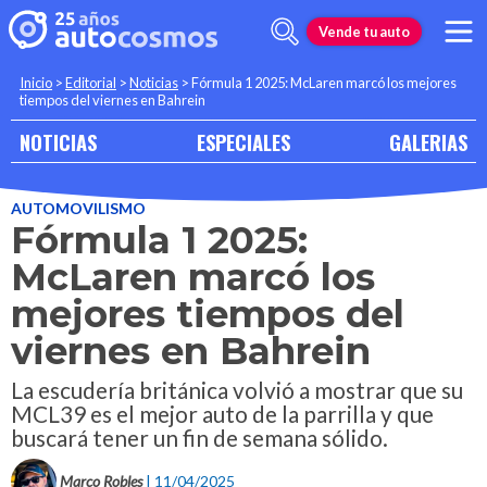
Vende tu auto
Inicio
>
Editorial
>
Noticias
>
Fórmula 1 2025: McLaren marcó los mejores
tiempos del viernes en Bahrein
NOTICIAS
ESPECIALES
GALERIAS
AUTOMOVILISMO
Fórmula 1 2025:
McLaren marcó los
mejores tiempos del
viernes en Bahrein
La escudería británica volvió a mostrar que su
MCL39 es el mejor auto de la parrilla y que
buscará tener un fin de semana sólido.
Marco Robles
| 11/04/2025