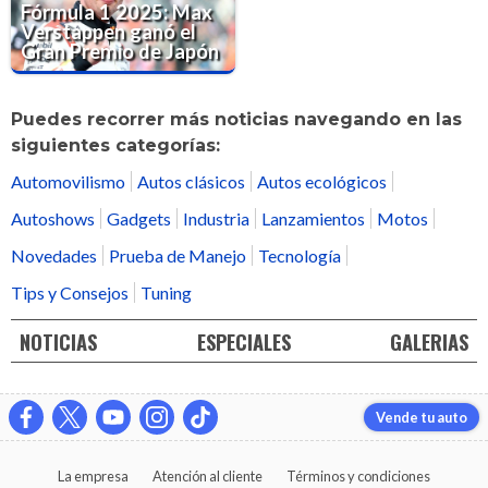
Fórmula 1 2025: Max
Verstappen ganó el
Gran Premio de Japón
Puedes recorrer más noticias navegando en las
siguientes categorías:
Automovilismo
Autos clásicos
Autos ecológicos
Autoshows
Gadgets
Industria
Lanzamientos
Motos
Novedades
Prueba de Manejo
Tecnología
Tips y Consejos
Tuning
NOTICIAS
ESPECIALES
GALERIAS
Vende tu auto
La empresa
Atención al cliente
Términos y condiciones