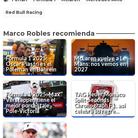
Red Bull Racing
Marco Robles recomienda
Fórmula 1 2025:
McLaren vuelve a Le
Oscar Piastri es el
Mans: nos vemos en
Poleman en Bahrein
2027
Fórmula 1 2025: Max
TAG Heuer Monaco
Verstappen tiene el
Split-Seconds
mejor porcentaje
Chronograph F1, así
Pole-Victoria
celebra su regre...