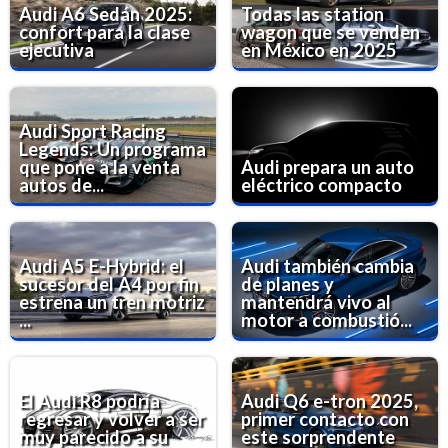
Audi A6 Sedán 2025:
Todas las station
confort para la clase
wagon que se venden
ejecutiva
en México en 2025
Audi Sport Racing
Legends: Un programa
que pone a la venta
Audi prepara un auto
autos de...
eléctrico compacto
Audi A5 E-Hybrid: el
Audi también cambia
sucesor del A4 por fin
de planes y
estrena un tren motriz
mantendrá vivo al
...
motor a combustió...
El Audi R8 podría
Audi Q6 e-tron 2025,
regresar y volver a ser
primer contacto con
muy parecido a su
este sorprendente