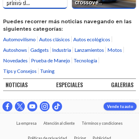
primo d...
crossove...
Puedes recorrer más noticias navegando en las
siguientes categorías:
Automovilismo
Autos clásicos
Autos ecológicos
Autoshows
Gadgets
Industria
Lanzamientos
Motos
Novedades
Prueba de Manejo
Tecnología
Tips y Consejos
Tuning
NOTICIAS
ESPECIALES
GALERIAS
Vende tu auto
La empresa
Atención al cliente
Términos y condiciones
Políticas de privacidad
Pricing
Publicidad