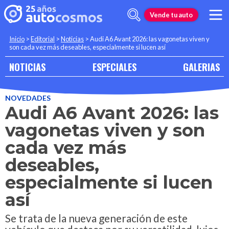
Vende tu auto
Inicio
>
Editorial
>
Noticias
>
Audi A6 Avant 2026: las vagonetas viven y
son cada vez más deseables, especialmente si lucen así
NOTICIAS
ESPECIALES
GALERIAS
NOVEDADES
Audi A6 Avant 2026: las
vagonetas viven y son
cada vez más
deseables,
especialmente si lucen
así
Se trata de la nueva generación de este