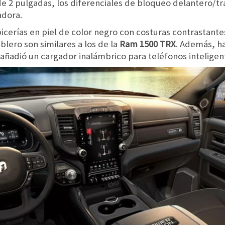
 de 2 pulgadas, los diferenciales de bloqueo delantero/tr
adora.
icerías en piel de color negro con costuras contrastantes
ablero son similares a los de la
Ram 1500 TRX
. Además, ha
añadió un cargador inalámbrico para teléfonos inteligen