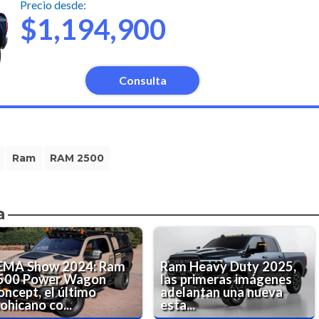
Precio desde:
$1,194,900
Consulta
Ram
RAM 2500
a
EMA Show 2024: Ram
Ram Heavy Duty 2025,
500 Power Wagon
las primeras imágenes
oncept, el último
adelantan una nueva
ohicano co...
esta...