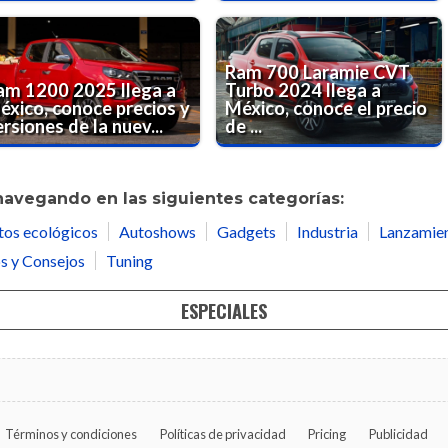
Ram 700 Laramie CVT
am 1200 2025 llega a
Turbo 2024 llega a
éxico, conoce precios y
México, conoce el precio
rsiones de la nuev...
de ...
navegando en las siguientes categorías:
tos ecológicos
Autoshows
Gadgets
Industria
Lanzamie
s y Consejos
Tuning
ESPECIALES
Términos y condiciones
Políticas de privacidad
Pricing
Publicidad