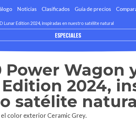
álogo
Noticias
Clasificados
Guía de precios
Compar
unar Edition 2024, inspiradas en nuestro satélite natural
ESPECIALES
 Power Wagon y
Edition 2024, in
o satélite natura
 el color exterior Ceramic Grey.