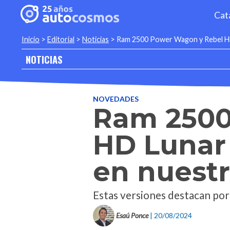
Cat
Inicio
>
Editorial
>
Noticias
>
Ram 2500 Power Wagon y Rebel HD L
NOTICIAS
NOVEDADES
Ram 2500
HD Lunar 
en nuestr
Estas versiones destacan por
Esaú Ponce
| 20/08/2024