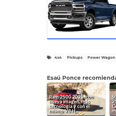
4x4
Pickups
Power Wagon
Esaú Ponce recomiend
Ram 2500 2025, con
S
nueva imagen, más
2
tecnología y con el
C
mismo V8 H...
m