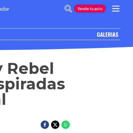
ador
Vende tu auto
GALERIAS
 Rebel
spiradas
l