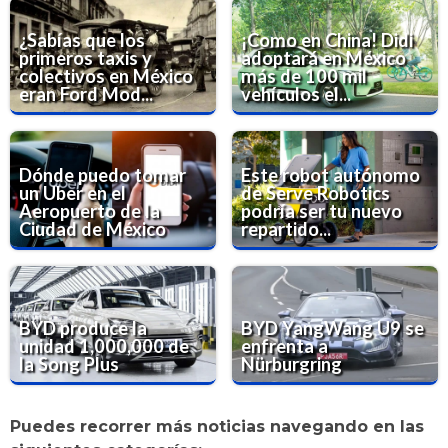
¿Sabías que los
¡Como en China! Didi
primeros taxis y
adoptará en México
colectivos en México
más de 100 mil
eran Ford Mod...
vehículos el...
Dónde puedo tomar
Este robot autónomo
un Uber en el
de Serve Robotics
Aeropuerto de la
podría ser tu nuevo
Ciudad de México
repartido...
BYD produce la
BYD YangWang U9 se
unidad 1,000,000 de
enfrenta a
la Song Plus
Nürburgring
Puedes recorrer más noticias navegando en las