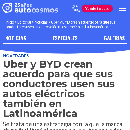
Vende tu auto
Inicio
>
Editorial
>
Noticias
>
Uber y BYD crean acuerdo para que sus
conductores usen sus autos eléctricos también en Latinoamérica
NOTICIAS
ESPECIALES
GALERIAS
NOVEDADES
Uber y BYD crean
acuerdo para que sus
conductores usen sus
autos eléctricos
también en
Latinoamérica
Se trata de una estrategia con la que la marca