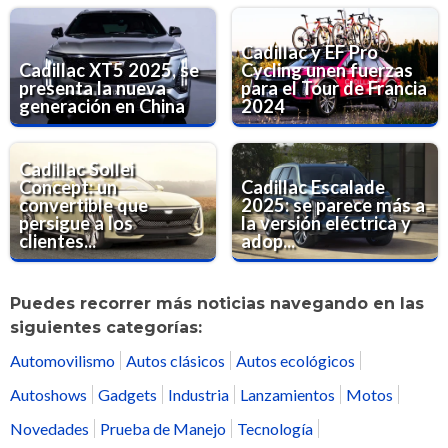
Cadillac y EF Pro
Cadillac XT5 2025, se
Cycling unen fuerzas
presenta la nueva
para el Tour de Francia
generación en China
2024
Cadillac Sollei
Concept: un
Cadillac Escalade
convertible que
2025: se parece más a
persigue a los
la versión eléctrica y
clientes...
adop...
Puedes recorrer más noticias navegando en las
siguientes categorías:
Automovilismo
Autos clásicos
Autos ecológicos
Autoshows
Gadgets
Industria
Lanzamientos
Motos
Novedades
Prueba de Manejo
Tecnología