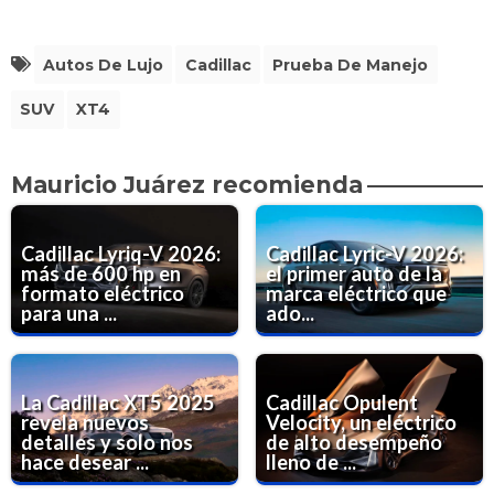
manejo
Autos De Lujo
Cadillac
Prueba De Manejo
SUV
XT4
Mauricio Juárez recomienda
Cadillac Lyriq-V 2026:
Cadillac Lyric-V 2026:
más de 600 hp en
el primer auto de la
formato eléctrico
marca eléctrico que
para una ...
ado...
La Cadillac XT5 2025
Cadillac Opulent
revela nuevos
Velocity, un eléctrico
detalles y solo nos
de alto desempeño
hace desear ...
lleno de ...