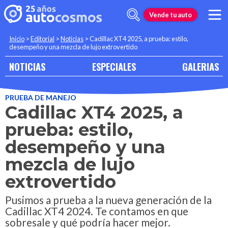
Vende tu auto
Inicio
>
Editorial
>
Noticias
>
Cadillac XT4 2025, a prueba: estilo,
desempeño y una mezcla de lujo extrovertido
NOTICIAS
ESPECIALES
GALERIAS
PRUEBA DE MANEJO
Cadillac XT4 2025, a
prueba: estilo,
desempeño y una
mezcla de lujo
extrovertido
Pusimos a prueba a la nueva generación de la
Cadillac XT4 2024. Te contamos en que
sobresale y qué podría hacer mejor.