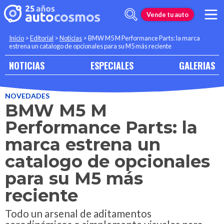
Vende tu auto
Inicio
>
Editorial
>
Noticias
>
BMW M5 M Performance Parts: la marca
estrena un catalogo de opcionales para su M5 más reciente
NOTICIAS
ESPECIALES
GALERIAS
NOVEDADES
BMW M5 M
Performance Parts: la
marca estrena un
catalogo de opcionales
para su M5 más
reciente
Todo un arsenal de aditamentos