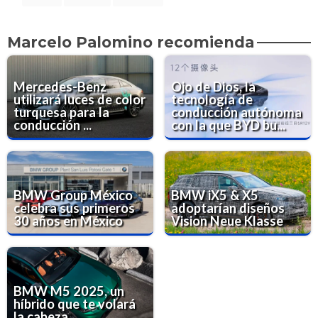
Marcelo Palomino recomienda
Mercedes-Benz
Ojo de Dios, la
utilizará luces de color
tecnología de
turquesa para la
conducción autónoma
conducción ...
con la que BYD bu...
BMW Group México
BMW iX5 & X5
celebra sus primeros
adoptarían diseños
30 años en México
Vision Neue Klasse
BMW M5 2025, un
híbrido que te volará
la cabeza