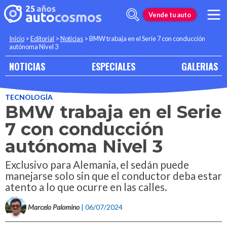
Vende tu auto
Inicio
>
Editorial
>
Noticias
>
BMW trabaja en el Serie 7 con conducción
autónoma Nivel 3
NOTICIAS
ESPECIALES
GALERIAS
TECNOLOGÍA
BMW trabaja en el Serie
7 con conducción
autónoma Nivel 3
Exclusivo para Alemania, el sedán puede
manejarse solo sin que el conductor deba estar
atento a lo que ocurre en las calles.
Marcelo Palomino
| 06/07/2024