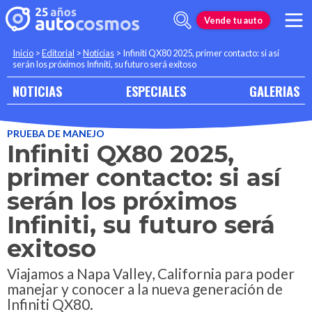
Vende tu auto
Inicio
>
Editorial
>
Noticias
>
Infiniti QX80 2025, primer contacto: si así
serán los próximos Infiniti, su futuro será exitoso
NOTICIAS
ESPECIALES
GALERIAS
PRUEBA DE MANEJO
Infiniti QX80 2025,
primer contacto: si así
serán los próximos
Infiniti, su futuro será
exitoso
Viajamos a Napa Valley, California para poder
manejar y conocer a la nueva generación de
lnfiniti QX80.