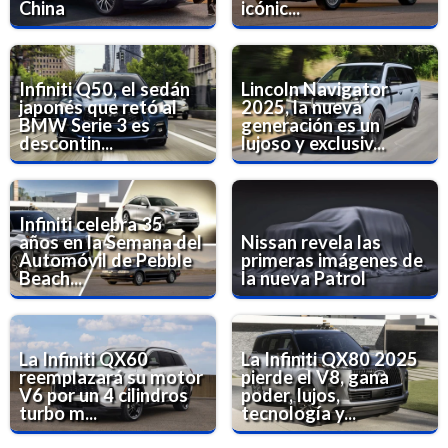
China
icónic...
Infiniti Q50, el sedán
Lincoln Navigator
japonés que retó al
2025, la nueva
BMW Serie 3 es
generación es un
descontin...
lujoso y exclusiv...
Infiniti celebra 35
años en la Semana del
Nissan revela las
Automóvil de Pebble
primeras imágenes de
Beach...
la nueva Patrol
La Infiniti QX60
La Infiniti QX80 2025
reemplazará su motor
pierde el V8, gana
V6 por un 4 cilindros
poder, lujos,
turbo m...
tecnología y...