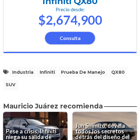
Infiniti QX80
Precio desde:
$2,674,900
Consulta
Industria
Infiniti
Prueba De Manejo
QX80
SUV
Mauricio Juárez recomienda
Jun Shimizu, devela
Pese a crisis, Infiniti
todos los secretos
niega su salida de
detrás del diseño del