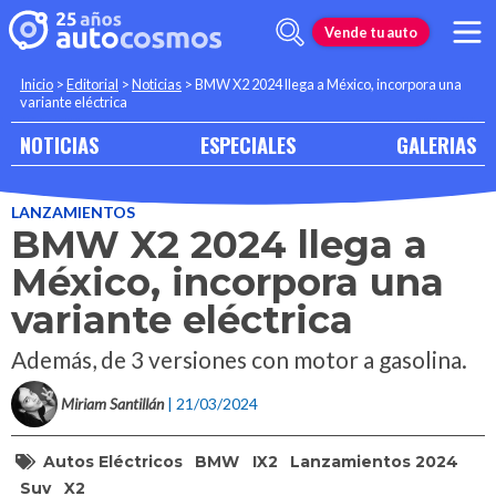
Vende tu auto
Inicio
>
Editorial
>
Noticias
>
BMW X2 2024 llega a México, incorpora una
variante eléctrica
NOTICIAS
ESPECIALES
GALERIAS
LANZAMIENTOS
BMW X2 2024 llega a
México, incorpora una
variante eléctrica
Además, de 3 versiones con motor a gasolina.
Miriam Santillán
| 21/03/2024
Autos Eléctricos
BMW
IX2
Lanzamientos 2024
Suv
X2