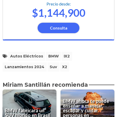
Precio desde:
$1,144,900
Consulta
Autos Eléctricos
BMW
IX2
Lanzamientos 2024
Suv
X2
Miriam Santillán recomienda
BMW ahora te puede
enseñar a manejar,
BMW fabricará un
escapar y cuidar
SUV híbrido en Brasil
personas en ...