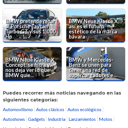
BMW pretende retar
BMW Neue Klasse X,
al Porsche Taycan
así es el futuro
Turbo GT y sus 1,000
estético de la marca
Hp
bávara
BMW Neue Klasse X
BMW y Mercedes-
Concept: se filtra y
Benz se unen para
nos deja ver lo que
tener una red de
BMW quie...
supercargadores e...
Puedes recorrer más noticias navegando en las
siguientes categorías:
Automovilismo
Autos clásicos
Autos ecológicos
Autoshows
Gadgets
Industria
Lanzamientos
Motos