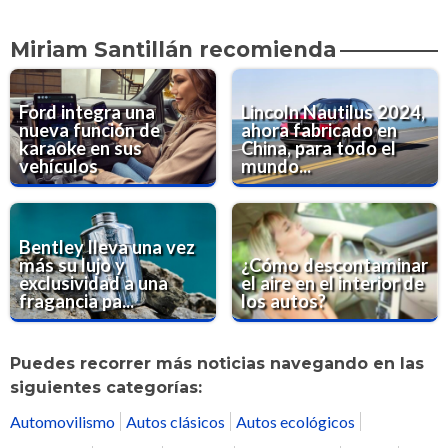
Miriam Santillán recomienda
Ford integra una
Lincoln Nautilus 2024,
nueva función de
ahora fabricado en
karaoke en sus
China, para todo el
vehículos
mundo...
Bentley lleva una vez
más su lujo y
¿Cómo descontaminar
exclusividad a una
el aire en el interior de
fragancia pa...
los autos?
Puedes recorrer más noticias navegando en las
siguientes categorías:
Automovilismo
Autos clásicos
Autos ecológicos