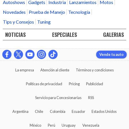
Autoshows
Gadgets
Industria
Lanzamientos
Motos
Novedades
Prueba de Manejo
Tecnología
Tips y Consejos
Tuning
NOTICIAS
ESPECIALES
GALERIAS
Vende tu auto
La empresa
Atención al cliente
Términos y condiciones
Políticas de privacidad
Pricing
Publicidad
Servicio para Concesionarias
RSS
Argentina
Chile
Colombia
Ecuador
Estados Unidos
México
Perú
Uruguay
Venezuela