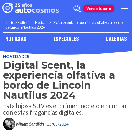
Vende tu auto
Inicio
>
Editorial
>
Noticias
>
Digital Scent, la experiencia olfativa a bordo
de Lincoln Nautilus 2024
NOTICIAS
ESPECIALES
GALERIAS
NOVEDADES
Digital Scent, la
experiencia olfativa a
bordo de Lincoln
Nautilus 2024
Esta lujosa SUV es el primer modelo en contar
con estas fragancias digitales.
Miriam Santillán
| 13/03/2024