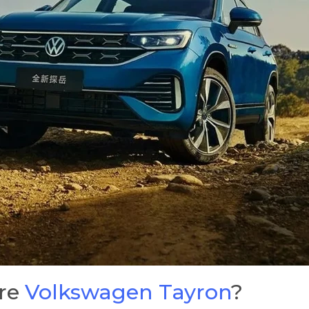
bre
Volkswagen Tayron
?