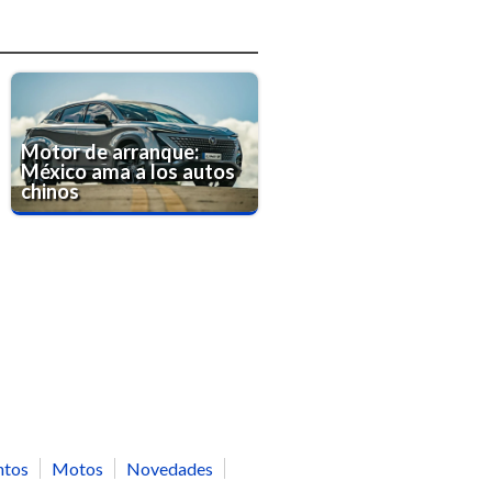
Motor de arranque:
México ama a los autos
chinos
ntos
Motos
Novedades