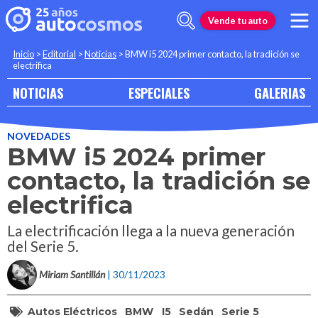
Vende tu auto
Inicio
>
Editorial
>
Noticias
>
BMW i5 2024 primer contacto, la tradición se
electrifica
NOTICIAS
ESPECIALES
GALERIAS
NOVEDADES
BMW i5 2024 primer
contacto, la tradición se
electrifica
La electrificación llega a la nueva generación
del Serie 5.
Miriam Santillán
| 30/11/2023
Autos Eléctricos
BMW
I5
Sedán
Serie 5