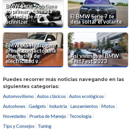
BMW Serie 5 obtiene
su primera tuneada
cortesía de AC
El BMW Serie 7 te
Schnitzer
deja soltar el volante
BMW iX5 Hydrogen
primer contacto, una
alternativa de
Así vivimos el BMW
electricidad v...
Test Fest 2023
Puedes recorrer más noticias navegando en las
siguientes categorías:
Automovilismo
Autos clásicos
Autos ecológicos
Autoshows
Gadgets
Industria
Lanzamientos
Motos
Novedades
Prueba de Manejo
Tecnología
Tips y Consejos
Tuning