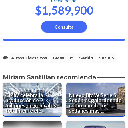
Precio desde:
$1,589,900
Consulta
Autos Eléctricos
BMW
I5
Sedán
Serie 5
Miriam Santillán recomienda
BMW celebra la
Nuevo BMW Serie 5
producción de 2
Sedán es galardonado
millones de vehículos
como uno de los
totalmente elé...
sedanes más ...