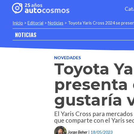
Cat
Inicio
>
Editorial
>
Noticias
>
Toyota Yaris Cross 2024 se presen
NOTICIAS
NOVEDADES
Toyota Ya
presenta 
gustaría 
El Yaris Cross para mercados
que comparte con el Yaris se
Jorge Beher
| 18/05/2023