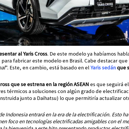
sentar al Yaris Cross
. De este modelo ya habíamos habl
ara fabricar este modelo en Brasil. Cabe destacar que y
nal
". Este, en cambio, está basado en el
Yaris sedán
que s
Cross que se estrena en la región ASEAN
es que seguirá e
 térmicos a soluciones con algún grado de electrificaci
truida junto a Daihatsu) lo que permitiría actualizar o
de Indonesia entrará en la era de la electrificación. Esto h
nen foco en tecnologías electrificadas amigables con el m
 la bienvenida a este hito presentando productos electrif