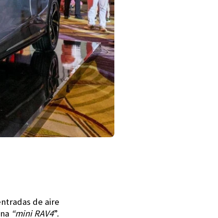
ntradas de aire
una
“mini RAV4
”.