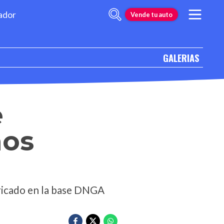
ador
Vende tu auto
GALERIAS
e
nos
bricado en la base DNGA