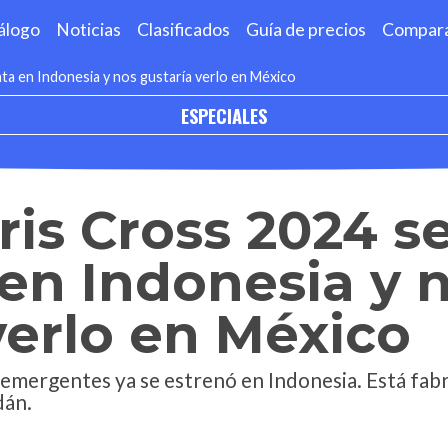
álogo
Noticias
Clasificados
Guía de precios
Compar
ta en Indonesia y nos gustaría verlo en México
ESPECIALES
ris Cross 2024 s
en Indonesia y 
verlo en México
 emergentes ya se estrenó en Indonesia. Está fa
dán.