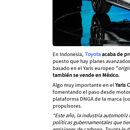
En Indonesia,
Toyota
acaba de pre
puesto que hay planes avanzados p
basado en el Yaris europeo "
origi
también se vende en México.
Algo muy importante en el
Yaris 
fomentando el paso desde motores
plataforma DNGA de la marca (cons
propulsores.
“Este año, la industria automotriz 
políticas gubernamentales que tie
emisiones de carbono. Toyota le da