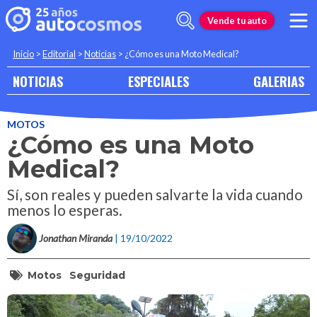
Vende tu auto
Inicio
>
Editorial
>
Noticias
>
¿Cómo es una Moto Medical?
NOTICIAS
ESPECIALES
GALERIAS
MOTOS
¿Cómo es una Moto
Medical?
Sí, son reales y pueden salvarte la vida cuando
menos lo esperas.
Jonathan Miranda
| 19/10/2022
Motos
Seguridad