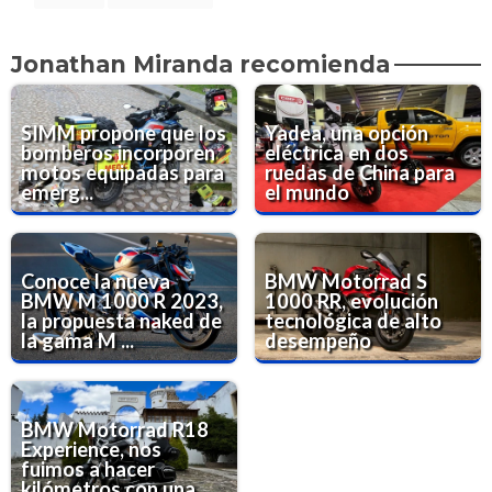
Jonathan Miranda recomienda
SIMM propone que los
Yadea, una opción
bomberos incorporen
eléctrica en dos
motos equipadas para
ruedas de China para
emerg...
el mundo
Conoce la nueva
BMW Motorrad S
BMW M 1000 R 2023,
1000 RR, evolución
la propuesta naked de
tecnológica de alto
la gama M ...
desempeño
BMW Motorrad R18
Experience, nos
fuimos a hacer
kilómetros con una ...