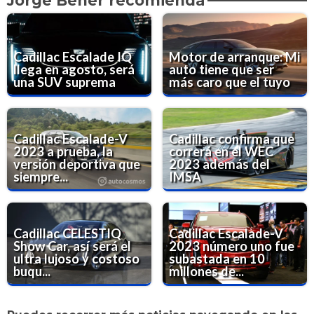
Jorge Beher recomienda
Cadillac Escalade IQ
Motor de arranque: Mi
llega en agosto, será
auto tiene que ser
una SUV suprema
más caro que el tuyo
Cadillac Escalade-V
Cadillac confirma que
2023 a prueba, la
correrá en el WEC
versión deportiva que
2023 además del
siempre...
IMSA
Cadillac CELESTIQ
Cadillac Escalade-V
Show Car, así será el
2023 número uno fue
ultra lujoso y costoso
subastada en 10
buqu...
millones de...