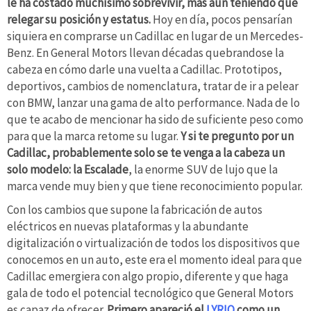
le ha costado muchísimo sobrevivir, más aún teniendo que
relegar su posición y estatus.
Hoy en día, pocos pensarían
siquiera en comprarse un Cadillac en lugar de un Mercedes-
Benz. En General Motors llevan décadas quebrandose la
cabeza en cómo darle una vuelta a Cadillac. Prototipos,
deportivos, cambios de nomenclatura, tratar de ir a pelear
con BMW, lanzar una gama de alto performance. Nada de lo
que te acabo de mencionar ha sido de suficiente peso como
para que la marca retome su lugar.
Y si te pregunto por un
Cadillac, probablemente solo se te venga a la cabeza un
solo modelo: la Escalade
, la enorme SUV de lujo que la
marca vende muy bien y que tiene reconocimiento popular.
Con los cambios que supone la fabricación de autos
eléctricos en nuevas plataformas y la abundante
digitalización o virtualización de todos los dispositivos que
conocemos en un auto, este era el momento ideal para que
Cadillac emergiera con algo propio, diferente y que haga
gala de todo el potencial tecnológico que General Motors
es capaz de ofrecer.
Primero apareció el
LYRIQ
como un