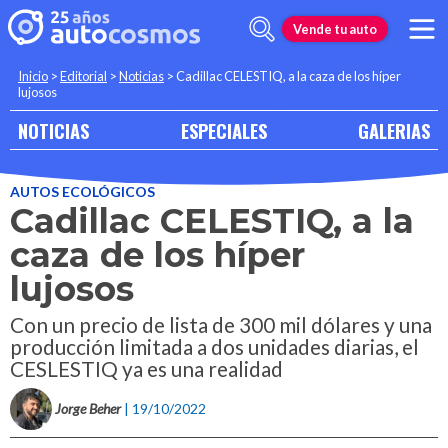
Vende tu auto
Inicio
>
Editorial
>
Noticias
>
Cadillac CELESTIQ, a la caza de los híper
lujosos
NOTICIAS
ESPECIALES
GALERIAS
AUTOS ECOLÓGICOS
Cadillac CELESTIQ, a la
caza de los híper
lujosos
Con un precio de lista de 300 mil dólares y una
producción limitada a dos unidades diarias, el
CESLESTIQ ya es una realidad
Jorge Beher
| 19/10/2022