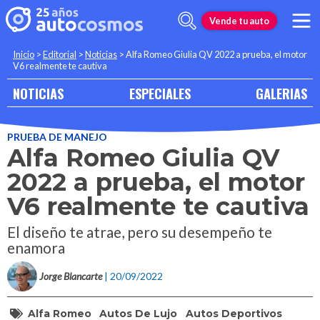
Vende tu auto
Inicio
>
Editorial
>
Noticias
>
Alfa Romeo Giulia QV 2022 a prueba, el motor
V6 realmente te cautiva
NOTICIAS
ESPECIALES
GALERIAS
PRUEBA DE MANEJO
Alfa Romeo Giulia QV
2022 a prueba, el motor
V6 realmente te cautiva
El diseño te atrae, pero su desempeño te
enamora
Jorge Blancarte
| 20/09/2022
Alfa Romeo
Autos De Lujo
Autos Deportivos