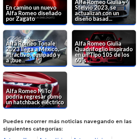
Alfa Romeo Giulia y
En camino un nuevo
Stelvio 2023, se
Alfa Romeo diseñado
actualizan con un
por Zagato
diseño basad...
Alfa Romeo Tonale
Alfa Romeo Giulia
2023 llega a México,
Quadrifoglio inspirado
atractivo, equipado y
en un Tipo 105 de los
a ¡bue...
60´s
Alfa Romeo MiTo
podría regresar como
un hatchback eléctrico
Puedes recorrer más noticias navegando en las
siguientes categorías: