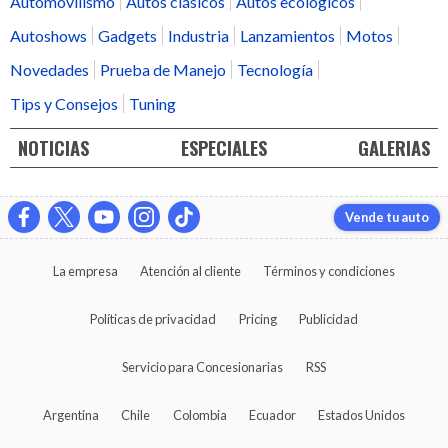
Automovilismo
Autos clásicos
Autos ecológicos
Autoshows
Gadgets
Industria
Lanzamientos
Motos
Novedades
Prueba de Manejo
Tecnología
Tips y Consejos
Tuning
NOTICIAS
ESPECIALES
GALERIAS
Vende tu auto
La empresa
Atención al cliente
Términos y condiciones
Políticas de privacidad
Pricing
Publicidad
Servicio para Concesionarias
RSS
Argentina
Chile
Colombia
Ecuador
Estados Unidos