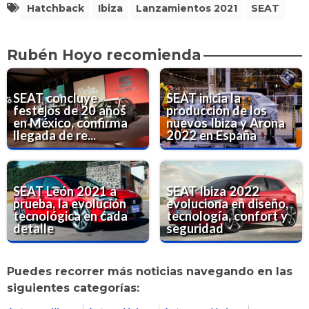
Hatchback
Ibiza
Lanzamientos 2021
SEAT
Rubén Hoyo recomienda
SEAT concluye
SEAT inicia la
festejos de 20 años
producción de los
en México, confirma
nuevos Ibiza y Arona
llegada de re...
2022 en España
SEAT León 2021 a
SEAT Ibiza 2022
prueba, la evolución
evoluciona en diseño,
tecnológica en cada
tecnología, confort y
detalle
seguridad
Puedes recorrer más noticias navegando en las
siguientes categorías: