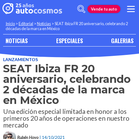
Vende tu auto
Inicio
>
Editorial
>
Noticias
>
SEAT Ibiza FR 20 aniversario, celebrando 2
décadas de la marca en México
NOTICIAS
ESPECIALES
GALERIAS
LANZAMIENTOS
SEAT Ibiza FR 20
aniversario, celebrando
2 décadas de la marca
en México
Una edición especial limitada en honor a los
primeros 20 años de operaciones en nuestro
mercado
Rubén Hoyo
| 14/10/2021