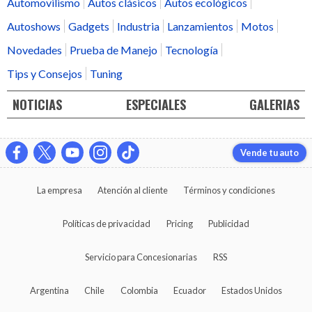
Automovilismo
Autos clásicos
Autos ecológicos
Autoshows
Gadgets
Industria
Lanzamientos
Motos
Novedades
Prueba de Manejo
Tecnología
Tips y Consejos
Tuning
NOTICIAS
ESPECIALES
GALERIAS
Vende tu auto
La empresa
Atención al cliente
Términos y condiciones
Políticas de privacidad
Pricing
Publicidad
Servicio para Concesionarias
RSS
Argentina
Chile
Colombia
Ecuador
Estados Unidos