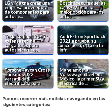
LG y Magna crean una
Bosch asegura que las
empresa proveedora
cajas CVT son la
de componentes para
mejor opción para los
autos e...
autos ...
Tesla compartirá su
Audi E-tron Sportback
extensa red de
2021 a prueba, su
cargadores para
único pero, está en la
autos eléctricos...
infr...
Porsche Taycan Cross
Manejamos la
Turismo 2022,
Volkswagen ID.4 en
versatilidad
México, la primer SUV
electrificada para ...
eléctrica de ...
Puedes recorrer más noticias navegando en las
siguientes categorías: