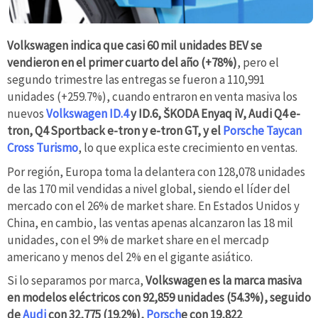
Volkswagen indica que casi 60 mil unidades BEV se
vendieron en el primer cuarto del año (+78%)
, pero el
segundo trimestre las entregas se fueron a 110,991
unidades (+259.7%), cuando entraron en venta masiva los
nuevos
Volkswagen ID.4
y ID.6, ŠKODA Enyaq iV, Audi Q4 e-
tron, Q4 Sportback e-tron y e-tron GT, y el
Porsche Taycan
Cross Turismo
, lo que explica este crecimiento en ventas.
Por región, Europa toma la delantera con 128,078 unidades
de las 170 mil vendidas a nivel global, siendo el líder del
mercado con el 26% de market share. En Estados Unidos y
China, en cambio, las ventas apenas alcanzaron las 18 mil
unidades, con el 9% de market share en el mercadp
americano y menos del 2% en el gigante asiático.
Si lo separamos por marca,
Volkswagen es la marca masiva
en modelos eléctricos con 92,859 unidades (54.3%), seguido
de
Audi
con 32,775 (19.2%),
Porsch
e con 19,822