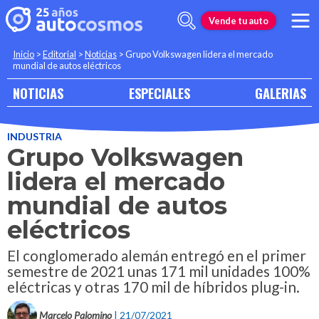
Vende tu auto
Inicio
>
Editorial
>
Noticias
>
Grupo Volkswagen lidera el mercado
mundial de autos eléctricos
NOTICIAS
ESPECIALES
GALERIAS
INDUSTRIA
Grupo Volkswagen
lidera el mercado
mundial de autos
eléctricos
El conglomerado alemán entregó en el primer
semestre de 2021 unas 171 mil unidades 100%
eléctricas y otras 170 mil de híbridos plug-in.
Marcelo Palomino
| 21/07/2021