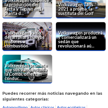
Volkswagen suspende
la producción del
Volkswagen Taos
Jetta y Tiguan en la
2021 a prueba, la
planta d...
sustituta del Golf
Volkswagen ya no
Volkswagen producirá
desarrollará nuevos
y comercializará un
motores a
sedán que
combustión
revolucionará aú...
Volkswagen promete
que sus vans, incluida
la Combi, ofrezcan
conduc...
Puedes recorrer más noticias navegando en las
siguientes categorías:
Automovilismo
Autos clásicos
Autos ecológicos