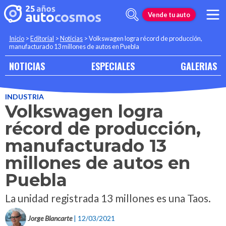
Vende tu auto
Inicio
>
Editorial
>
Noticias
>
Volkswagen logra récord de producción,
manufacturado 13 millones de autos en Puebla
NOTICIAS
ESPECIALES
GALERIAS
INDUSTRIA
Volkswagen logra
récord de producción,
manufacturado 13
millones de autos en
Puebla
La unidad registrada 13 millones es una Taos.
Jorge Blancarte
| 12/03/2021