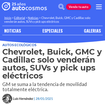
Vende tu auto
Inicio
>
Editorial
>
Noticias
>
Chevrolet, Buick, GMC y Cadillac solo
venderán autos, SUVs y pick ups eléctricos
NOTICIAS
ESPECIALES
GALERIAS
AUTOS ECOLÓGICOS
Chevrolet, Buick, GMC y
Cadillac solo venderán
autos, SUVs y pick ups
eléctricos
GM se suma a la tendencia de movilidad
totalmente eléctrica.
Luis Hernández
| 28/01/2021