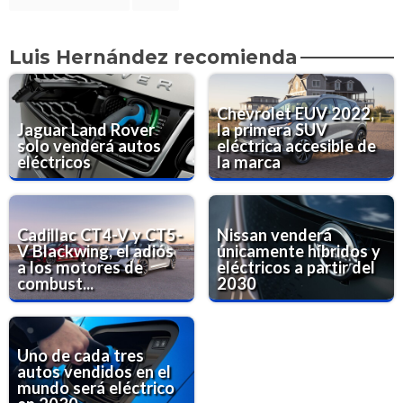
Luis Hernández recomienda
Chevrolet EUV 2022,
Jaguar Land Rover
la primera SUV
solo venderá autos
eléctrica accesible de
eléctricos
la marca
Cadillac CT4-V y CT5-
Nissan venderá
V Blackwing, el adiós
únicamente híbridos y
a los motores de
eléctricos a partir del
combust...
2030
Uno de cada tres
autos vendidos en el
mundo será eléctrico