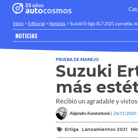
Cat
Inicio
>
Editorial
>
Noticias
>
Suzuki Ertiga XL7 2021 a prueba, m
NOTICIAS
PRUEBA DE MANEJO
Suzuki Er
más esté
Recibió un agradable y vistoso
Alejandro Konstantonis
| 26/11/2020
Ertiga
Lanzamientos 2021
Mi