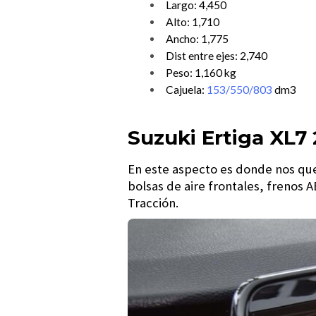
Largo: 4,450
Alto: 1,710
Ancho: 1,775
Dist entre ejes: 2,740
Peso: 1,160 kg
Cajuela:
153/550/803
dm3
Suzuki Ertiga XL7
En este aspecto es donde nos que
bolsas de aire frontales, frenos 
Tracción.