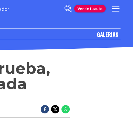
ador
Vende tu auto
GALERIAS
prueba,
pada