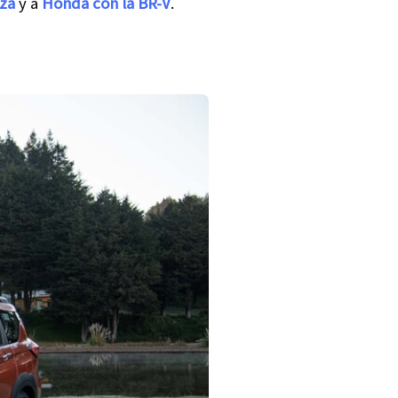
nza
y a
Honda con la BR-V
.