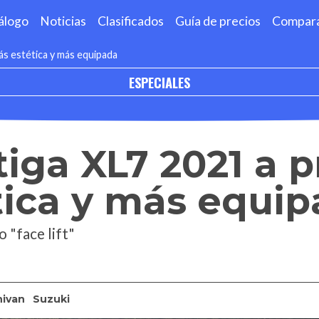
álogo
Noticias
Clasificados
Guía de precios
Compar
ás estética y más equipada
ESPECIALES
tiga XL7 2021 a 
tica y más equi
 "face lift"
nivan
Suzuki