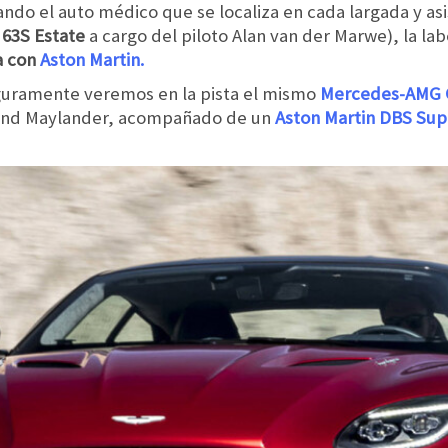
ando el auto médico que se localiza en cada largada y asis
63S Estate
a cargo del piloto Alan van der Marwe), la la
a con
Aston Martin.
guramente veremos en la pista el mismo
Mercedes-AMG
rnd Maylander, acompañado de un
Aston Martin DBS Sup