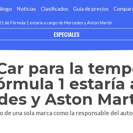
álogo
Noticias
Clasificados
Guía de precios
Compar
021 de Fórmula 1 estaría a cargo de Mercedes y Aston Martin
ESPECIALES
 Car para la tem
órmula 1 estaría
des y Aston Mar
so de una sola marca como la responsable del auto