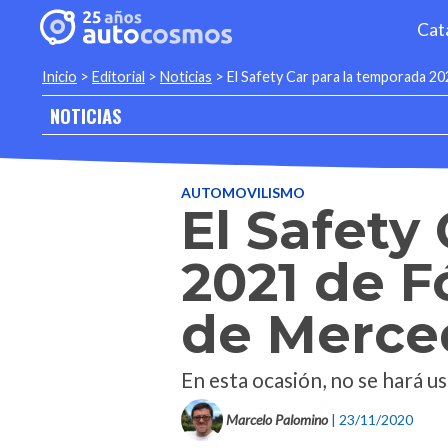
Cat
Inicio
>
Editorial
>
Noticias
>
El Safety Car para la temporada 2
NOTICIAS
AUTOMOVILISMO
El Safety
2021 de F
de Merce
En esta ocasión, no se hará u
Marcelo Palomino
| 23/11/2020