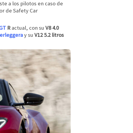
te a los pilotos en caso de
bor de Safety Car
 GT
R
actual, con su
V8 4.0
erleggera
y su
V12 5.2 litros