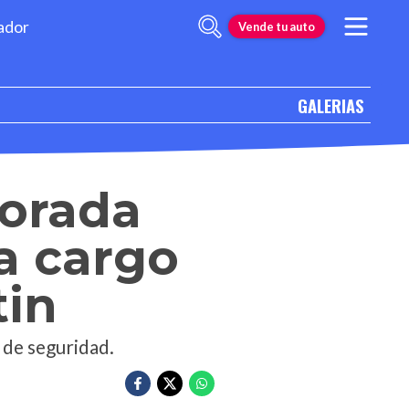
ador
Vende tu auto
GALERIAS
porada
 a cargo
tin
 de seguridad.