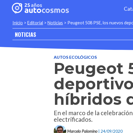
Cat
Inicio
>
Editorial
>
Noticias
>
Peugeot 508 PSE, los nuevos depor
NOTICIAS
AUTOS ECOLÓGICOS
Peugeot 5
deportivo
híbridos 
En el marco de la celebración
electrificados.
Marcelo Palomino
| 24/09/2020