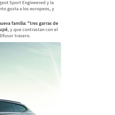
geot Sport Engineered y la
nto gusta a los europeos, y
nueva familia: "tres garras de
oupé
, y que contrastan con el
difusor trasero.