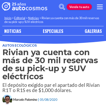
Vende tu auto
Inicio
>
Editorial
>
Noticias
>
Rivian ya cuenta con más de 30 mil reservas
de su pick-up y SUV eléctricos
NOTICIAS
ESPECIALES
GALERIAS
AUTOS ECOLÓGICOS
Rivian ya cuenta con
más de 30 mil reservas
de su pick-up y SUV
eléctricos
El depósito exigido par el apartado del Rivian
R1T o R1S es de $1,000 dólares.
Marcelo Palomino
| 05/08/2020