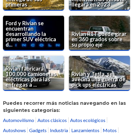
primeras ...
llegará en 2023
Ford y Rivian se
encuentran
desarrollando la
Rivian R1T puede girar
primer SUV eléctrica
en 360 grados sobre
d...
su propio eje
Rivian fabricará
100,000 camionetas
Rivian y Tesla, se
eléctricas para las
avecina una guerra de
entregas a ...
pick ups eléctricas
Puedes recorrer más noticias navegando en las
siguientes categorías:
Automovilismo
Autos clásicos
Autos ecológicos
Autoshows
Gadgets
Industria
Lanzamientos
Motos