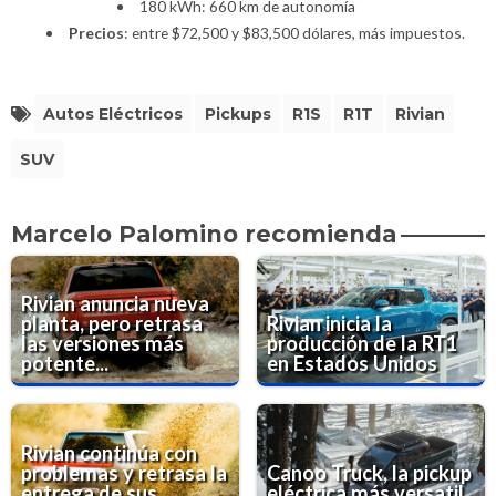
180 kWh: 660 km de autonomía
Precios
: entre $72,500 y $83,500 dólares, más impuestos.
Autos Eléctricos
Pickups
R1S
R1T
Rivian
SUV
Marcelo Palomino recomienda
Rivian anuncia nueva
planta, pero retrasa
Rivian inicia la
las versiones más
producción de la RT1
potente...
en Estados Unidos
Rivian continúa con
problemas y retrasa la
Canoo Truck, la pickup
entrega de sus
eléctrica más versatil