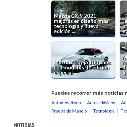
Mazda CX-9 2021,
mejoras en diseño, más
J
tecnología y nueva
p
edición ...
e
M
Mazda festeja 100 años
re
con modelos de edición
d
especial
a 
Puedes recorrer más noticias 
Automovilismo
Autos clásicos
Au
Prueba de Manejo
Tecnología
Tip
NOTICIAS