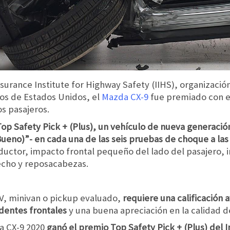
surance Institute for Highway Safety (IIHS), organizaci
ros de Estados Unidos, el
Mazda CX-9
fue premiado con el
os pasajeros.
op Safety Pick + (Plus), un vehículo de nueva generaci
(Bueno)”- en cada una de las seis pruebas de choque a la
ductor, impacto frontal pequeño del lado del pasajero,
techo y reposacabezas.
V, minivan o pickup evaluado,
requiere una calificación 
dentes frontales
y una buena apreciación en la calidad de
a CX-9 2020
ganó el premio Top Safety Pick + (Plus) del I