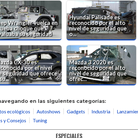
Hyundai Palisade es
eep Wrangler vuelca en
reconocido por el alto
rueba choque que
nivel de seguridad que
valuaba su seguridad
o...
azda CX-30 es
Mazda 3 2020 es
conocida por el nivel
reconocido por el alto
e seguridad que ofrece
nivel de seguridad que
su...
ofrec...
navegando en las siguientes categorías:
tos ecológicos
Autoshows
Gadgets
Industria
Lanzamie
s y Consejos
Tuning
ESPECIALES