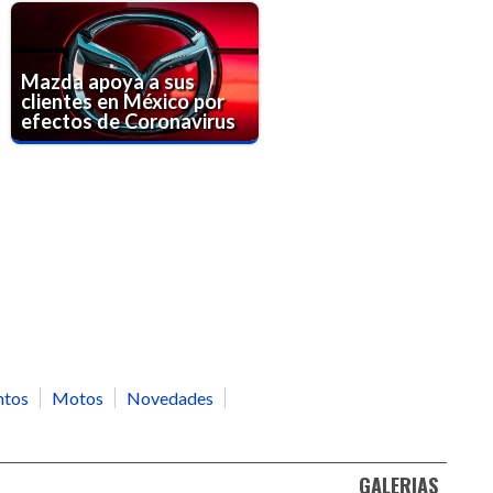
Mazda apoya a sus
clientes en México por
efectos de Coronavirus
ntos
Motos
Novedades
GALERIAS