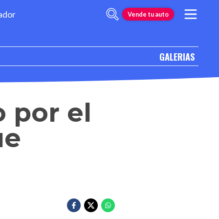
ador
Vende tu auto
GALERIAS
 por el
ue