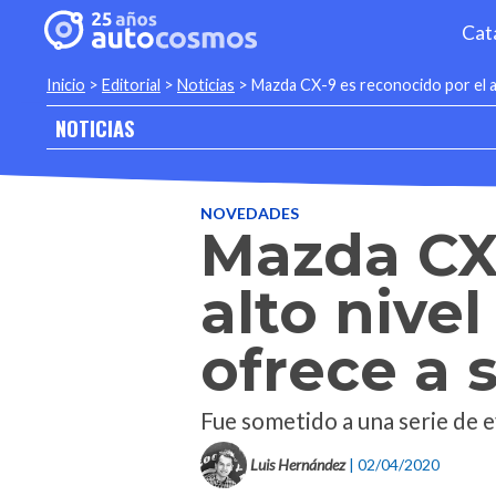
Cat
Inicio
>
Editorial
>
Noticias
>
Mazda CX-9 es reconocido por el al
NOTICIAS
NOVEDADES
Mazda CX-
alto nive
ofrece a 
Fue sometido a una serie de e
Luis Hernández
| 02/04/2020