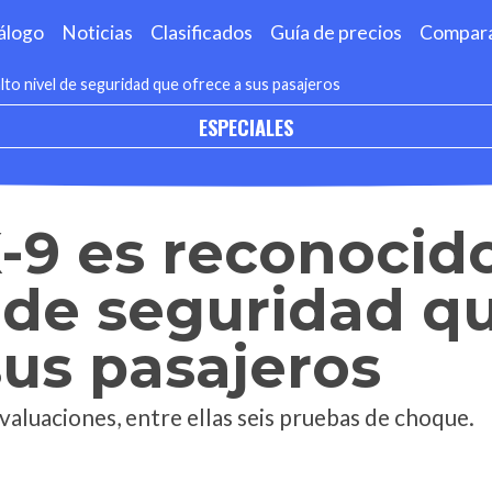
álogo
Noticias
Clasificados
Guía de precios
Compar
to nivel de seguridad que ofrece a sus pasajeros
ESPECIALES
9 es reconocido
l de seguridad q
sus pasajeros
valuaciones, entre ellas seis pruebas de choque.