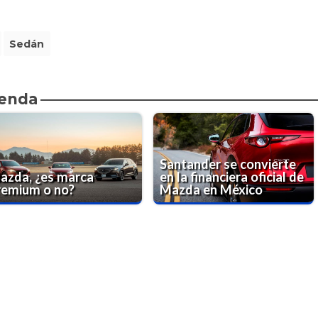
Sedán
ienda
Santander se convierte
azda, ¿es marca
en la financiera oficial de
remium o no?
Mazda en México