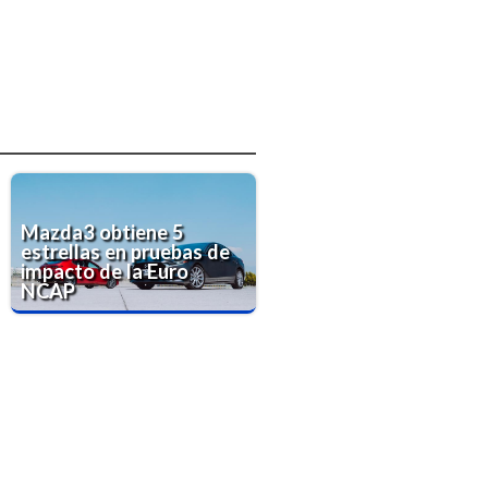
Mazda3 obtiene 5
estrellas en pruebas de
impacto de la Euro
NCAP