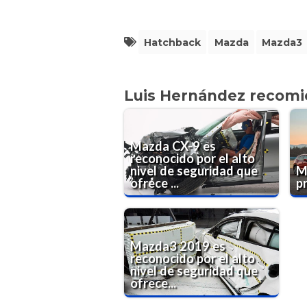
Hatchback
Mazda
Mazda3
Luis Hernández recom
Mazda CX-9 es
reconocido por el alto
nivel de seguridad que
M
ofrece ...
p
Mazda3 2019 es
reconocido por el alto
nivel de seguridad que
ofrece...