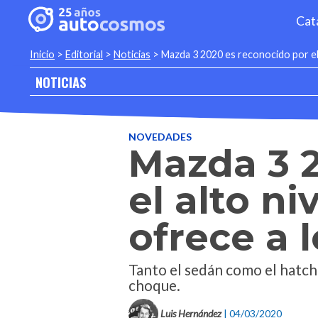
Cat
Inicio
>
Editorial
>
Noticias
>
Mazda 3 2020 es reconocido por el 
NOTICIAS
NOVEDADES
Mazda 3 2
el alto n
ofrece a 
Tanto el sedán como el hatch
choque.
Luis Hernández
| 04/03/2020