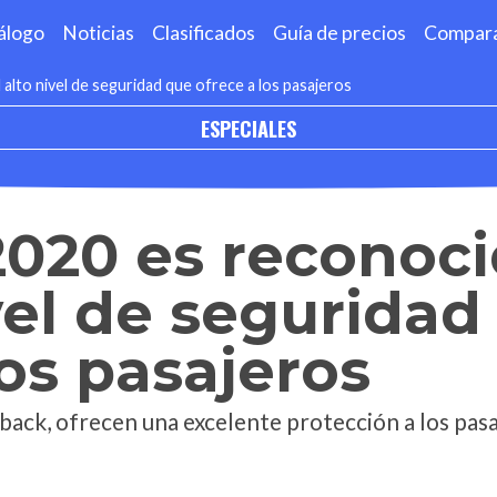
álogo
Noticias
Clasificados
Guía de precios
Compar
alto nivel de seguridad que ofrece a los pasajeros
ESPECIALES
020 es reconoci
ivel de seguridad
los pasajeros
back, ofrecen una excelente protección a los pasa